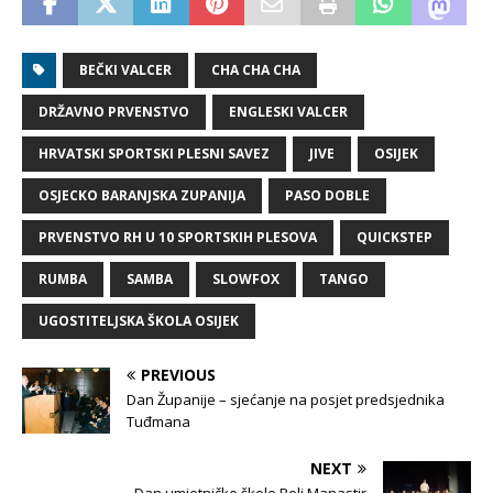
BEČKI VALCER
CHA CHA CHA
DRŽAVNO PRVENSTVO
ENGLESKI VALCER
HRVATSKI SPORTSKI PLESNI SAVEZ
JIVE
OSIJEK
OSJECKO BARANJSKA ZUPANIJA
PASO DOBLE
PRVENSTVO RH U 10 SPORTSKIH PLESOVA
QUICKSTEP
RUMBA
SAMBA
SLOWFOX
TANGO
UGOSTITELJSKA ŠKOLA OSIJEK
PREVIOUS
Dan Županije – sjećanje na posjet predsjednika
Tuđmana
NEXT
Dan umjetničke škole Beli Manastir