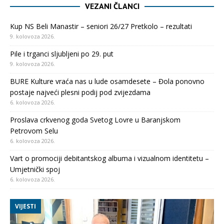
VEZANI ČLANCI
Kup NS Beli Manastir – seniori 26/27 Pretkolo – rezultati
9. kolovoza 2026.
Pile i trganci sljubljeni po 29. put
9. kolovoza 2026.
BURE Kulture vraća nas u lude osamdesete – Đola ponovno
postaje najveći plesni podij pod zvijezdama
6. kolovoza 2026.
Proslava crkvenog goda Svetog Lovre u Baranjskom
Petrovom Selu
6. kolovoza 2026.
Vart o promociji debitantskog albuma i vizualnom identitetu –
Umjetnički spoj
6. kolovoza 2026.
VIJESTI