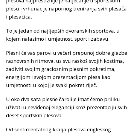
plesova najprestižnije je natjecanje u sportskom
plesu i vrhunac je napornog treniranja svih plesača
i plesačica.
To je jedan od najljepših dvoranskih sportova, u
kojem nalazimo i umjetnost, sport i zabavu.
Plesni će vas parovi u večeri prepunoj dobre glazbe
raznovrsnih ritmova, uz svu raskoš svojih kostima,
zadiviti svojim gracioznim plesnim pokretima,
energijom i svojom prezentacijom plesa kao
umjetnosti u kojoj je svaki pokret riječ.
U oko dva sata plesne čarolije imat ćemo priliku
uživati u neviđenoj eleganciji kroz prezentaciju svih
deset sportskih plesova.
Od sentimentalnog kralja plesova engleskog