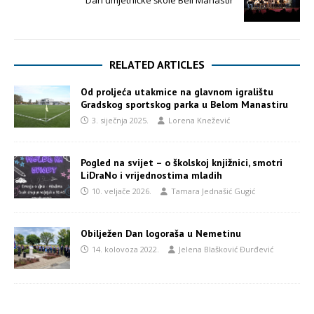
RELATED ARTICLES
Od proljeća utakmice na glavnom igralištu
Gradskog sportskog parka u Belom Manastiru
3. siječnja 2025.
Lorena Knežević
Pogled na svijet – o školskoj knjižnici, smotri
LiDraNo i vrijednostima mladih
10. veljače 2026.
Tamara Jednašić Gugić
Obilježen Dan logoraša u Nemetinu
14. kolovoza 2022.
Jelena Blašković Đurđević