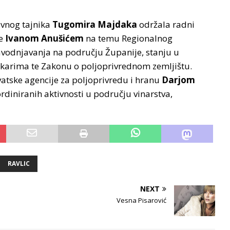
avnog tajnika
Tugomira Majdaka
održala radni
je
Ivanom Anušićem
na temu Regionalnog
navodnjavanja na području Županije, stanju u
arima te Zakonu o poljoprivrednom zemljištu.
vatske agencije za poljoprivredu i hranu
Darjom
ordiniranih aktivnosti u području vinarstva,
RAVLIC
NEXT
Vesna Pisarović