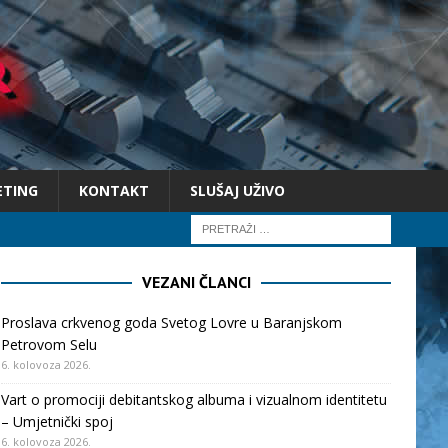
ETING
KONTAKT
SLUŠAJ UŽIVO
VEZANI ČLANCI
Proslava crkvenog goda Svetog Lovre u Baranjskom
Petrovom Selu
6. kolovoza 2026.
Vart o promociji debitantskog albuma i vizualnom identitetu
– Umjetnički spoj
6. kolovoza 2026.