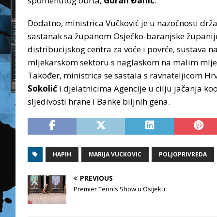
spomenutog obrta,
Goran Đanić
.
Dodatno, ministrica Vučković je u nazočnosti drž
sastanak sa županom Osječko-baranjske župani
distribucijskog centra za voće i povrće, sustava 
mljekarskom sektoru s naglaskom na malim mljek
Također, ministrica se sastala s ravnateljicom Hr
Sokolić
i djelatnicima Agencije u cilju jačanja ko
sljedivosti hrane i Banke biljnih gena.
HAPIH
MARIJA VUCKOVIC
POLJOPRIVREDA
PREVIOUS
Premier Tennis Show u Osijeku