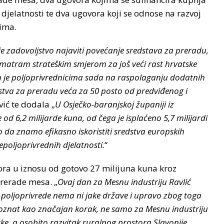
djelatnosti te dva ugovora koji se odnose na razvoj
jima.
e zadovoljstvo najaviti povećanje sredstava za preradu,
smatram strateškim smjerom za još veći rast hrvatske
im je poljoprivrednicima sada na raspolaganju dodatnih
stva za preradu veća za 50 posto od predviđenog i
vić te dodala „
U Osječko-baranjskoj županiji iz
od 6,2 milijarde kuna, od čega je isplaćeno 5,7 milijardi
a znamo efikasno iskoristiti sredstva europskih
poljoprivrednih djelatnosti.
“
tpora u iznosu od gotovo 27 milijuna kuna kroz
rerade mesa. „
Ovaj dan za Mesnu industriju Ravlić
e poljoprivrede nema ni jake države i upravo zbog toga
repoznat kao značajan korak, ne samo za Mesnu industriju
ske, a osobito razvitak ruralnog prostora Slavonije.