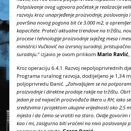
Potpisivanje ovog ugovora početak je realizacije vel
razvoju kroz unaprjeđenje proizvodnje, poslovanja
površina novog pogona bit će 3.000 m2, a opremlje
kapacitete. Prateći aktualne trendove na tržištu, no
procese i tehnologije proizvodnje svježeg mesa i mes
ministrici Vučković na izvrsnoj suradnji, pristupačno
suradnju.
“ izjavio je ovom prilikom
Mario Ravlić
,
Kroz operaciju 6.4.1. Razvoj nepoljoprivrednih dj
Programa ruralnog razvoja, dodijeljeno je 1,34 m
poljoprivredu Đanić. „
Zahvaljujem se na potporama
proizvodnje i direktne prodaje rakije na tržištu. Obr
jedan je od najvećih proizvođača likera u RH; iako 
sredstvima i projektom ukupne vrijednosti oko 2,5 
mjesta i da ćemo se vratiti na staro. Ovdje govorim i
kao i mi, zasigurno biti vraćeni na nivo poslovanja p