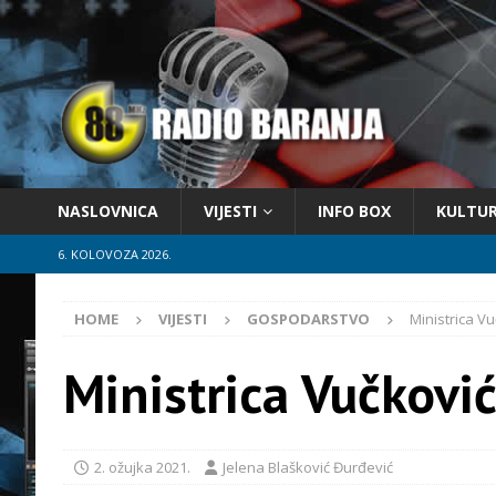
NASLOVNICA
VIJESTI
INFO BOX
KULTU
6. KOLOVOZA 2026.
HOME
VIJESTI
GOSPODARSTVO
Ministrica Vu
Ministrica Vučković
2. ožujka 2021.
Jelena Blašković Đurđević