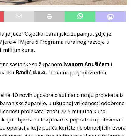
la je jučer Osječko-baranjsku županiju, gdje je
 Mjere 4 i Mjere 6 Programa ruralnog razvoja u
1 milijun kuna.
 radne sastanke sa županom
Ivanom Anušićem
i
 tvrtku
Ravlić d.o.o.
i lokalna poljoprivredna
jelila 10 novih ugovora o sufinanciranju projekata iz
baranjske županije, u ukupnoj vrijednosti odobrene
jednost projekata iznosi 77,5 milijuna kuna
ukciju objekta za tov junadi s popratnim putevima i
u operacija koje potiču korištenje obnovljivih izvora
ade mesa, dva ugovora kojima se sufinancira kupnja