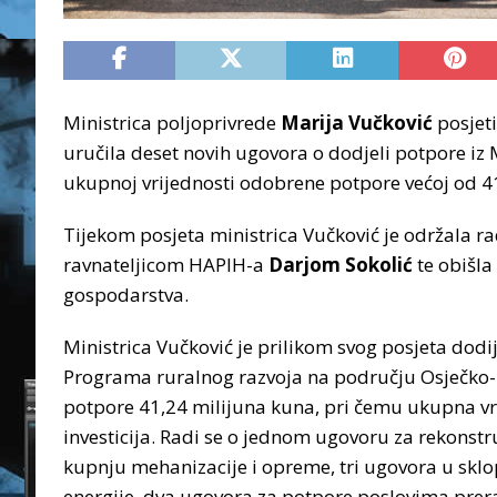
Ministrica poljoprivrede
Marija Vučković
posjeti
uručila deset novih ugovora o dodjeli potpore iz
ukupnoj vrijednosti odobrene potpore većoj od 4
Tijekom posjeta ministrica Vučković je održala
ravnateljicom HAPIH-a
Darjom Sokolić
te obišla
gospodarstva.
Ministrica Vučković je prilikom svog posjeta dodi
Programa ruralnog razvoja na području Osječko-
potpore 41,24 milijuna kuna, pri čemu ukupna vri
investicija. Radi se o jednom ugovoru za rekonstr
kupnju mehanizacije i opreme, tri ugovora u sklop
energije, dva ugovora za potpore poslovima prer