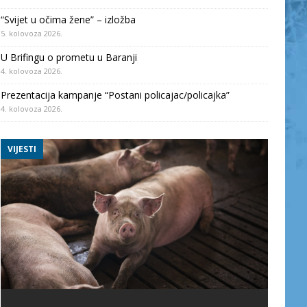
“Svijet u očima žene” – izložba
5. kolovoza 2026.
U Brifingu o prometu u Baranji
4. kolovoza 2026.
Prezentacija kampanje “Postani policajac/policajka”
4. kolovoza 2026.
VIJESTI