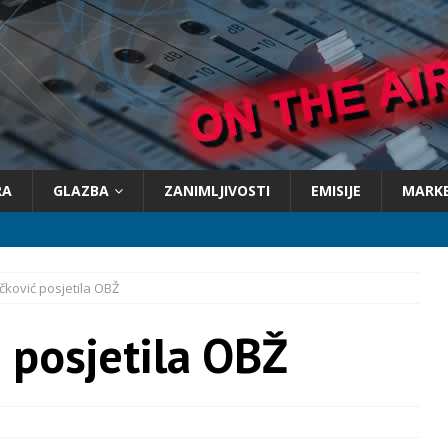
RA
GLAZBA
ZANIMLJIVOSTI
EMISIJE
MARK
čković posjetila OBŽ
 posjetila OBŽ