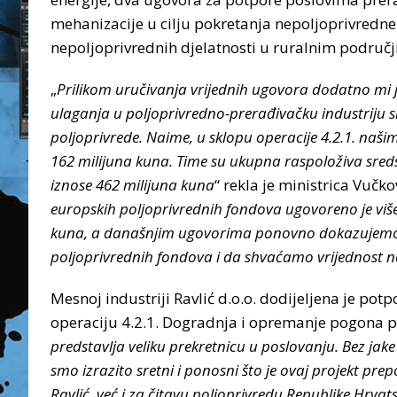
mehanizacije u cilju pokretanja nepoljoprivredne 
nepoljoprivrednih djelatnosti u ruralnim područ
„
Prilikom uručivanja vrijednih ugovora dodatno mi j
ulaganja u poljoprivredno-prerađivačku industriju 
poljoprivrede. Naime, u sklopu operacije 4.2.1. naš
162 milijuna kuna. Time su ukupna raspoloživa sred
iznose 462 milijuna kuna
“ rekla je ministrica Vučko
europskih poljoprivrednih fondova ugovoreno je više 
kuna, a današnjim ugovorima ponovno dokazujemo d
poljoprivrednih fondova i da shvaćamo vrijednost ne
Mesnoj industriji Ravlić d.o.o. dodijeljena je po
operaciju 4.2.1. Dogradnja i opremanje pogona p
predstavlja veliku prekretnicu u poslovanju. Bez jak
smo izrazito sretni i ponosni što je ovaj projekt p
Ravlić, već i za čitavu poljoprivredu Republike Hrvat