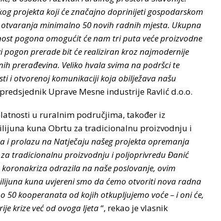
ikog projekta koji će značajno doprinijeti gospodarskom
 i otvaranja minimalno 50 novih radnih mjesta. Ukupna
nost pogona omogućit će nam tri puta veće proizvodne
vi pogon prerade bit će realiziran kroz najmodernije
nih prerađevina. Veliko hvala svima na podršci te
sti i otvorenoj komunikaciji koja obilježava našu
 predsjednik Uprave Mesne industrije Ravlić d.o.o.
elatnosti u ruralnim područjima, također iz
ilijuna kuna Obrtu za tradicionalnu proizvodnju i
 i prolazu na Natječaju našeg projekta opremanja
t za tradicionalnu proizvodnju i poljoprivredu Đanić
se koronakriza odrazila na naše poslovanje, ovim
milijuna kuna uvjereni smo da ćemo otvoriti nova radna
 o 50 kooperanata od kojih otkupljujemo voće – i oni će,
rije krize već od ovoga ljeta
“, rekao je vlasnik