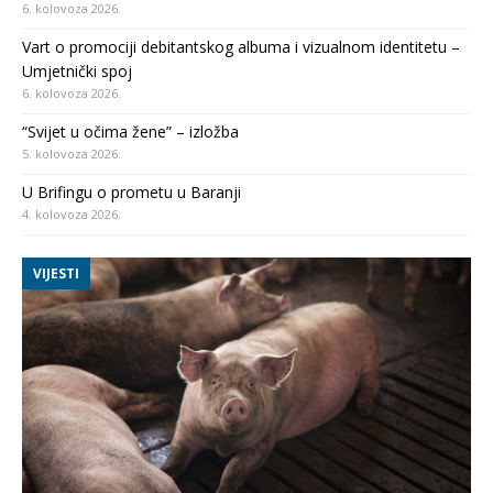
6. kolovoza 2026.
Vart o promociji debitantskog albuma i vizualnom identitetu –
Umjetnički spoj
6. kolovoza 2026.
“Svijet u očima žene” – izložba
5. kolovoza 2026.
U Brifingu o prometu u Baranji
4. kolovoza 2026.
VIJESTI