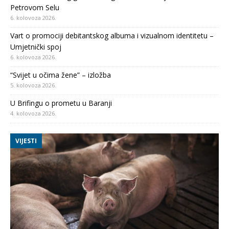
Petrovom Selu
6. kolovoza 2026.
Vart o promociji debitantskog albuma i vizualnom identitetu –
Umjetnički spoj
6. kolovoza 2026.
“Svijet u očima žene” – izložba
5. kolovoza 2026.
U Brifingu o prometu u Baranji
4. kolovoza 2026.
VIJESTI