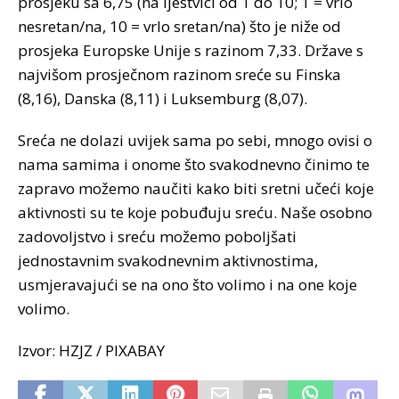
prosjeku sa 6,75 (na ljestvici od 1 do 10; 1 = vrlo
nesretan/na, 10 = vrlo sretan/na) što je niže od
prosjeka Europske Unije s razinom 7,33. Države s
najvišom prosječnom razinom sreće su Finska
(8,16), Danska (8,11) i Luksemburg (8,07).
Sreća ne dolazi uvijek sama po sebi, mnogo ovisi o
nama samima i onome što svakodnevno činimo te
zapravo možemo naučiti kako biti sretni učeći koje
aktivnosti su te koje pobuđuju sreću. Naše osobno
zadovoljstvo i sreću možemo poboljšati
jednostavnim svakodnevnim aktivnostima,
usmjeravajući se na ono što volimo i na one koje
volimo.
Izvor: HZJZ / PIXABAY