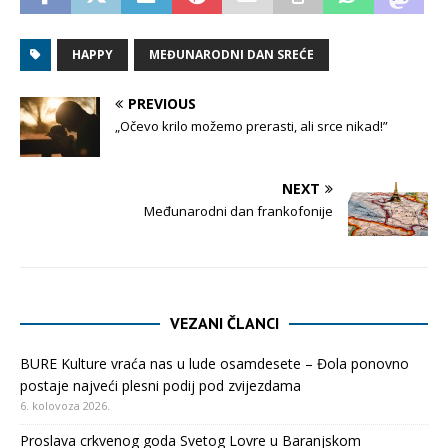
HAPPY
MEĐUNARODNI DAN SREĆE
PREVIOUS
„Očevo krilo možemo prerasti, ali srce nikad!”
NEXT
Međunarodni dan frankofonije
VEZANI ČLANCI
BURE Kulture vraća nas u lude osamdesete – Đola ponovno
postaje najveći plesni podij pod zvijezdama
6. kolovoza 2026.
Proslava crkvenog goda Svetog Lovre u Baranjskom