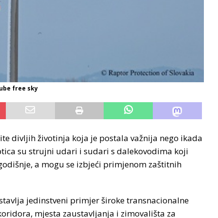
nube free sky
ite divljih životinja koja je postala važnija nego ikada
ptica su strujni udari i sudari s dalekovodima koji
 godišnje, a mogu se izbjeći primjenom zaštitnih
stavlja jedinstveni primjer široke transnacionalne
oridora, mjesta zaustavljanja i zimovališta za