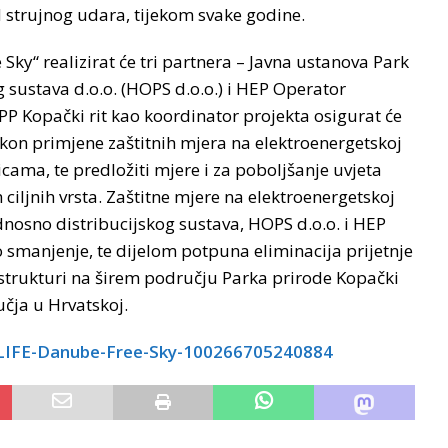
d strujnog udara, tijekom svake godine.
ky“ realizirat će tri partnera – Javna ustanova Park
g sustava d.o.o. (HOPS d.o.o.) i HEP Operator
UPP Kopački rit kao koordinator projekta osigurat će
nakon primjene zaštitnih mjera na elektroenergetskoj
ticama, te predložiti mjere i za poboljšanje uvjeta
ciljnih vrsta. Zaštitne mjere na elektroenergetskoj
dnosno distribucijskog sustava, HOPS d.o.o. i HEP
o smanjenje, te dijelom potpuna eliminacija prijetnje
frastrukturi na širem području Parka prirode Kopački
učja u Hrvatskoj.
LIFE-Danube-Free-Sky-100266705240884