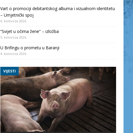
Vart o promociji debitantskog albuma i vizualnom identitetu
– Umjetnički spoj
6. kolovoza 2026.
“Svijet u očima žene” – izložba
5. kolovoza 2026.
U Brifingu o prometu u Baranji
4. kolovoza 2026.
VIJESTI