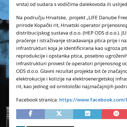
vrsta) od sudara s vodičima dalekovoda ili uslije
Na području Hrvatske, projekt „LIFE Danube Free S
prirode Kopački rit, Hrvatski operator prijenosno
distribucijskog sustava d.o.o. (HEP ODS d.o.o.). J
praćenje i istraživanje stradavanja ptica prije i 
infrastrukturi koja je identificirana kao ugroza p
reprodukcije i opstanka ptica, posebno ugroženih 
infrastrukturi provest će operatori prijenosnog o
ODS d.o.o. Glavni rezultat projekta bit će značajn
elektrokucije i kolizije na elektroenergetskoj in
rit, kao jednog od ornitološki najznačajnijih podr
Facebook stranica:
https://www.facebook.com/