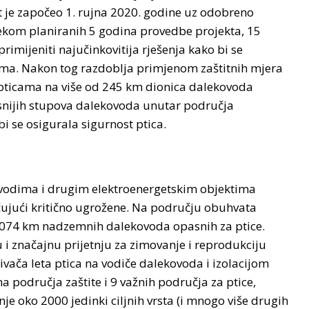
kt je započeo 1. rujna 2020. godine uz odobreno
jekom planiranih 5 godina provedbe projekta, 15
rimijeniti najučinkovitija rješenja kako bi se
icama. Nakon tog razdoblja primjenom zaštitnih mjera
 pticama na više od 245 km dionica dalekovoda
asnijih stupova dalekovoda unutar područja
 se osigurala sigurnost ptica.
ovodima i drugim elektroenergetskim objektima
čujući kritično ugrožene. Na području obuhvata
2074 km nadzemnih dalekovoda opasnih za ptice.
i značajnu prijetnju za zimovanje i reprodukciju
vača leta ptica na vodiče dalekovoda i izolacijom
područja zaštite i 9 važnih područja za ptice,
anje oko 2000 jedinki ciljnih vrsta (i mnogo više drugih