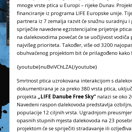
mnoge vrste ptica u Europi – rijeke Dunav. Proje
financiranje iz programa LIFE Europske unije. Ti
partnera iz 7 zemalja razvit će snažnu suradnju i p
spriječile navedene egzistencijalne prijetnje pt
na dalekovodima povećat će se uočljivost vodiča
najvišeg prioriteta. Također, više od 3200 najop
obuhvaćenog projektom bit će prilagođeno kako bi
{youtube}nuBviVChLZA{/youtube}
Smrtnost ptica uzrokovana interakcijom s dalek
dokumentirana je za preko 380 vrsta ptica, uklju
projekta
„LIFE Danube Free Sky“
nalazi se oko 
Navedeni raspon dalekovoda predstavlja ozbiljnu 
populacije 12 ciljnih vrsta. Ugradnjom preusmjeri
opasnih stupnih mjesta dalekovoda na 23 posebna 
projektom će se spriječiti stradavanje ili ozljeđiv