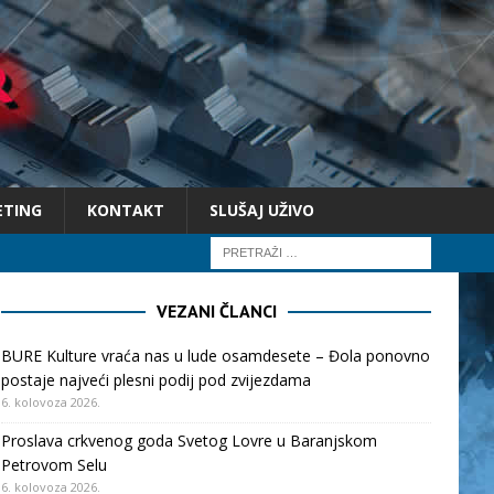
ETING
KONTAKT
SLUŠAJ UŽIVO
VEZANI ČLANCI
BURE Kulture vraća nas u lude osamdesete – Đola ponovno
postaje najveći plesni podij pod zvijezdama
6. kolovoza 2026.
Proslava crkvenog goda Svetog Lovre u Baranjskom
Petrovom Selu
6. kolovoza 2026.