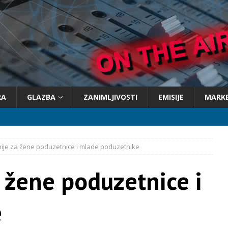
RA
GLAZBA
ZANIMLJIVOSTI
EMISIJE
MARK
nije za žene poduzetnice i mlade poduzetnike
a žene poduzetnice i
e