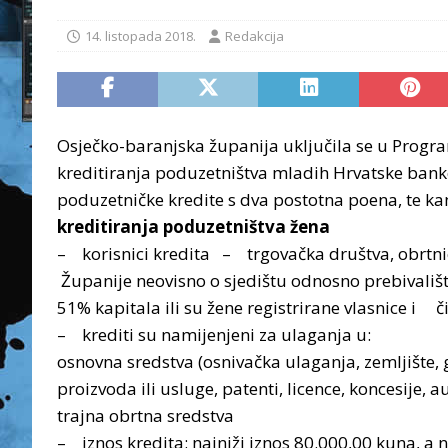
14. listopada 2018.
Redakcija
Osječko-baranjska županija uključila se u Progr
kreditiranja poduzetništva mladih Hrvatske bank
poduzetničke kredite s dva postotna poena, te ka
kreditiranja poduzetništva žena
– korisnici kredita – trgovačka društva, obrtni
Županije neovisno o sjedištu odnosno prebivališ
51% kapitala ili su žene registrirane vlasnice i 
– krediti su namijenjeni za ulaganja u:
osnovna sredstva (osnivačka ulaganja, zemljište, g
proizvoda ili usluge, patenti, licence, koncesije, a
trajna obrtna sredstva
– iznos kredita: najniži iznos 80.000,00 kuna, a 