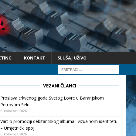
ETING
KONTAKT
SLUŠAJ UŽIVO
VEZANI ČLANCI
Proslava crkvenog goda Svetog Lovre u Baranjskom
Petrovom Selu
6. kolovoza 2026.
Vart o promociji debitantskog albuma i vizualnom identitetu
– Umjetnički spoj
6. kolovoza 2026.