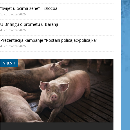
“Svijet u očima žene” – izložba
5. kolovoza 2026.
U Brifingu o prometu u Baranji
4. kolovoza 2026.
Prezentacija kampanje “Postani policajac/policajka”
4. kolovoza 2026.
VIJESTI