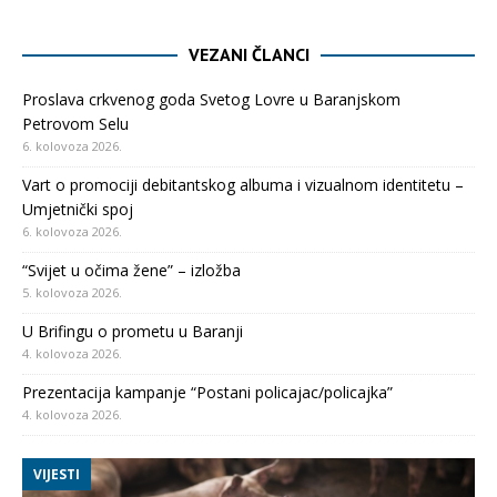
VEZANI ČLANCI
Proslava crkvenog goda Svetog Lovre u Baranjskom
Petrovom Selu
6. kolovoza 2026.
Vart o promociji debitantskog albuma i vizualnom identitetu –
Umjetnički spoj
6. kolovoza 2026.
“Svijet u očima žene” – izložba
5. kolovoza 2026.
U Brifingu o prometu u Baranji
4. kolovoza 2026.
Prezentacija kampanje “Postani policajac/policajka”
4. kolovoza 2026.
VIJESTI