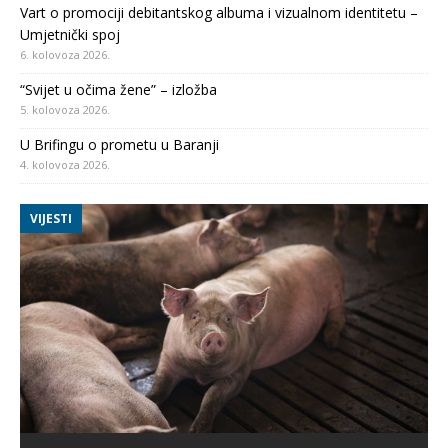
Vart o promociji debitantskog albuma i vizualnom identitetu –
Umjetnički spoj
6. kolovoza 2026.
“Svijet u očima žene” – izložba
5. kolovoza 2026.
U Brifingu o prometu u Baranji
4. kolovoza 2026.
VIJESTI