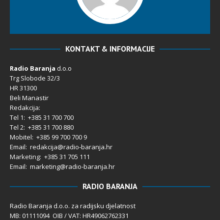
KONTAKT & INFORMACIJE
Radio Baranja
d.o.o
Trg Slobode 32/3
HR 31300
Beli Manastir
Redakcija:
Tel 1: +385 31 700 700
Tel 2: +385 31 700 880
Mobitel: +385 99 700 700 9
Email: redakcija@radio-baranja.hr
Marketing
: +385 31 705 111
Email: marketing@radio-baranja.hr
RADIO BARANJA
Radio Baranja d.o.o. za radijsku djelatnost
MB: 01111094 OIB / VAT: HR49062762331