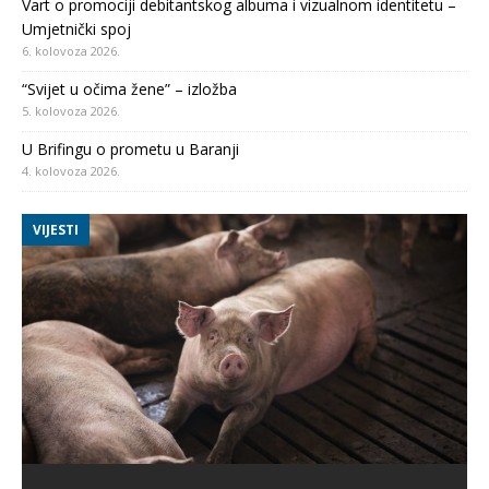
Vart o promociji debitantskog albuma i vizualnom identitetu –
Umjetnički spoj
6. kolovoza 2026.
“Svijet u očima žene” – izložba
5. kolovoza 2026.
U Brifingu o prometu u Baranji
4. kolovoza 2026.
VIJESTI