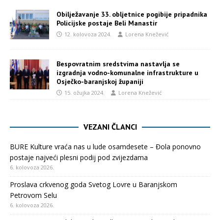
Obilježavanje 33. obljetnice pogibije pripadnika
Policijske postaje Beli Manastir
12. kolovoza 2024.
Lorena Knežević
Bespovratnim sredstvima nastavlja se
izgradnja vodno-komunalne infrastrukture u
Osječko-baranjskoj županiji
15. ožujka 2024.
Lorena Knežević
VEZANI ČLANCI
BURE Kulture vraća nas u lude osamdesete – Đola ponovno
postaje najveći plesni podij pod zvijezdama
6. kolovoza 2026.
Proslava crkvenog goda Svetog Lovre u Baranjskom
Petrovom Selu
6. kolovoza 2026.