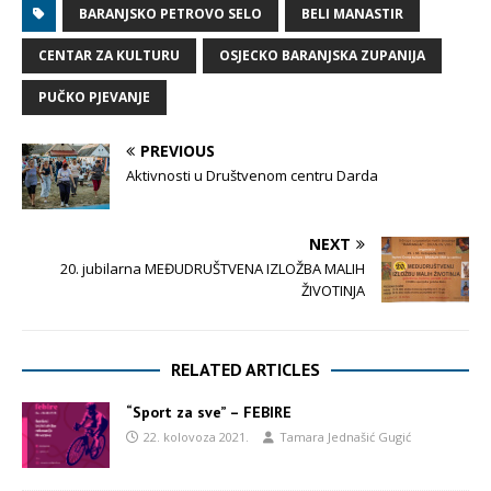
BARANJSKO PETROVO SELO
BELI MANASTIR
CENTAR ZA KULTURU
OSJECKO BARANJSKA ZUPANIJA
PUČKO PJEVANJE
PREVIOUS
Aktivnosti u Društvenom centru Darda
NEXT
20. jubilarna MEĐUDRUŠTVENA IZLOŽBA MALIH
ŽIVOTINJA
RELATED ARTICLES
“Sport za sve” – FEBIRE
22. kolovoza 2021.
Tamara Jednašić Gugić