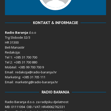
KONTAKT & INFORMACIJE
Radio Baranja
d.o.o
Trg Slobode 32/3
HR 31300
Beli Manastir
Redakcija:
Tel 1: +385 31 700 700
Tel 2: +385 31 700 880
Mobitel: +385 99 700 700 9
Email: redakcija@radio-baranja.hr
Marketing
: +385 31 705 111
Email: marketing@radio-baranja.hr
RADIO BARANJA
Radio Baranja d.o.o. za radijsku djelatnost
MB: 01111094 OIB / VAT: HR49062762331