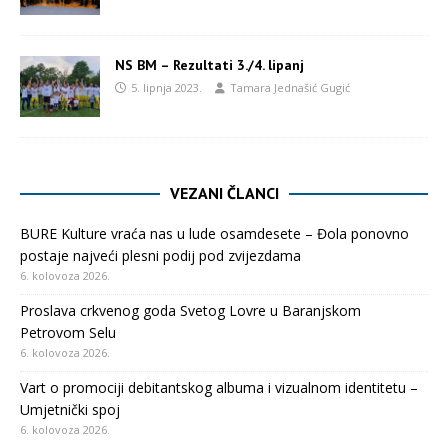
NS BM – Rezultati 3./4. lipanj
5. lipnja 2023.
Tamara Jednašić Gugić
VEZANI ČLANCI
BURE Kulture vraća nas u lude osamdesete – Đola ponovno
postaje najveći plesni podij pod zvijezdama
6. kolovoza 2026.
Proslava crkvenog goda Svetog Lovre u Baranjskom
Petrovom Selu
6. kolovoza 2026.
Vart o promociji debitantskog albuma i vizualnom identitetu –
Umjetnički spoj
6. kolovoza 2026.