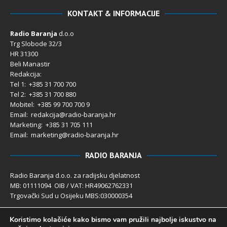
KONTAKT & INFORMACIJE
Radio Baranja
d.o.o
Trg Slobode 32/3
HR 31300
Beli Manastir
Redakcija:
Tel 1: +385 31 700 700
Tel 2: +385 31 700 880
Mobitel: +385 99 700 700 9
Email: redakcija@radio-baranja.hr
Marketing
: +385 31 705 111
Email: marketing@radio-baranja.hr
RADIO BARANJA
Radio Baranja d.o.o. za radijsku djelatnost
MB: 01111094 OIB / VAT: HR49062762331
Trgovački Sud u Osijeku MBS:030000354
Temeljni kapital 2.600,00 € uplaćen u cijelosti
Koristimo kolačiće kako bismo vam pružili najbolje iskustvo na
Poslovni račun PBZ: 2340009-1100121402