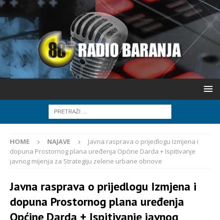
HOME
NAJAVE
Javna rasprava o prijedlogu Izmjena i
dopuna Prostornog plana uređenja Općine Darda + Ispitivanje
javnog mijenja za Strategiju zelene urbane obnove
Javna rasprava o prijedlogu Izmjena i
dopuna Prostornog plana uređenja
Općine Darda + Ispitivanje javnog