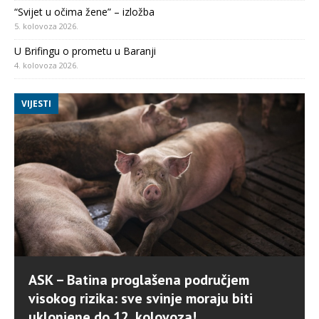
“Svijet u očima žene” – izložba
5. kolovoza 2026.
U Brifingu o prometu u Baranji
4. kolovoza 2026.
VIJESTI
ASK – Batina proglašena područjem
visokog rizika: sve svinje moraju biti
uklonjene do 12. kolovoza!