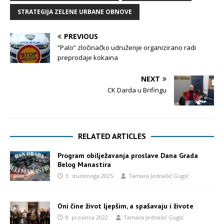
STRATEGIJA ZELENE URBANE OBNOVE
PREVIOUS
”Palo” zločinačko udruženje organizirano radi
preprodaje kokaina
NEXT
CK Darda u Brifingu
RELATED ARTICLES
Program obilježavanja proslave Dana Grada
Belog Manastira
3. studenoga 2025.
Tamara Jednašić Gugić
Oni čine život ljepšim, a spašavaju i živote
8. prosinca 2022.
Tamara Jednašić Gugić