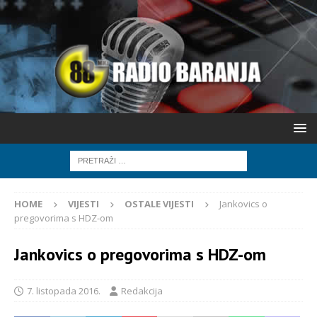
HOME
VIJESTI
OSTALE VIJESTI
Jankovics o
pregovorima s HDZ-om
Jankovics o pregovorima s HDZ-om
7. listopada 2016.
Redakcija