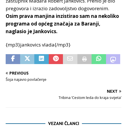
zastupnik Mađara Robert Jankovics. Prenio je dio
pregovora i izrazio zadovoljstvo dogovorenim.
Osim prava manjina inzistirao sam na nekoliko
programa od općeg značaja za Baranji,
naglasio je Jankovics.
{mp3}jankovics vlada{/mp3}
PREVIOUS
Šoja najavio povlačenje
NEXT
Tribina ‘Cestom leda do kraja svijeta’
VEZANI ČLANCI