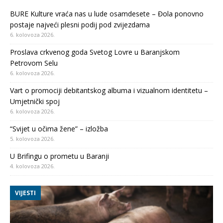
BURE Kulture vraća nas u lude osamdesete – Đola ponovno
postaje najveći plesni podij pod zvijezdama
6. kolovoza 2026.
Proslava crkvenog goda Svetog Lovre u Baranjskom
Petrovom Selu
6. kolovoza 2026.
Vart o promociji debitantskog albuma i vizualnom identitetu –
Umjetnički spoj
6. kolovoza 2026.
“Svijet u očima žene” – izložba
5. kolovoza 2026.
U Brifingu o prometu u Baranji
4. kolovoza 2026.
VIJESTI