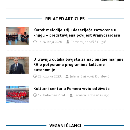
RELATED ARTICLES
Korođ: melodije triju desetljeća zatvorene u
knjigu – predstavljena povijest Aranycsárdása
14. svibnja 2026.
Tamara Jednašić Gugić
U travnju odluka Savjeta za nacionalne manjine
RH o potporama programima kulturne
autonomije
28. ožujka 2023.
Jelena Blašković Đurđević
Kulturni centar u Pomeru vrvio od života
12. kolovoza 2024.
Tamara Jednašić Gugić
VEZANI ČLANCI