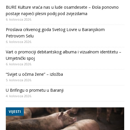
BURE Kulture vraća nas u lude osamdesete – Đola ponovno
postaje najveći plesni podij pod zvijezdama
6. kolovoza 2026.
Proslava crkvenog goda Svetog Lovre u Baranjskom
Petrovom Selu
6. kolovoza 2026.
Vart o promociji debitantskog albuma i vizualnom identitetu –
Umjetnički spoj
6. kolovoza 2026.
“Svijet u očima žene” – izložba
5. kolovoza 2026.
U Brifingu o prometu u Baranji
4. kolovoza 2026.
VIJESTI