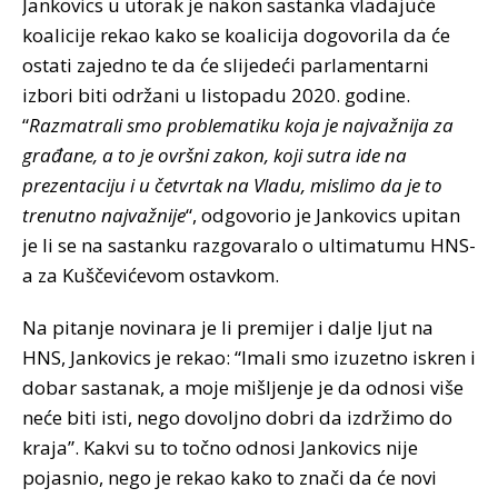
Jankovics u utorak je nakon sastanka vladajuće
koalicije rekao kako se koalicija dogovorila da će
ostati zajedno te da će slijedeći parlamentarni
izbori biti održani u listopadu 2020. godine.
“
Razmatrali smo problematiku koja je najvažnija za
građane, a to je ovršni zakon, koji sutra ide na
prezentaciju i u četvrtak na Vladu, mislimo da je to
trenutno najvažnije
“, odgovorio je Jankovics upitan
je li se na sastanku razgovaralo o ultimatumu HNS-
a za Kuščevićevom ostavkom.
Na pitanje novinara je li premijer i dalje ljut na
HNS, Jankovics je rekao: “Imali smo izuzetno iskren i
dobar sastanak, a moje mišljenje je da odnosi više
neće biti isti, nego dovoljno dobri da izdržimo do
kraja”. Kakvi su to točno odnosi Jankovics nije
pojasnio, nego je rekao kako to znači da će novi