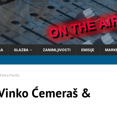
RA
GLAZBA
ZANIMLJIVOSTI
EMISIJE
MARK
Petra Perišić
 -Vinko Ćemeraš &