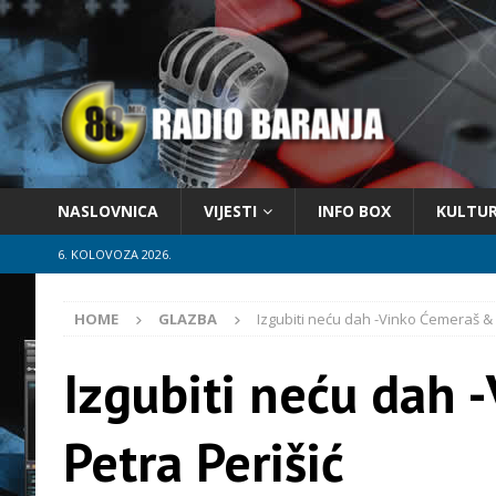
NASLOVNICA
VIJESTI
INFO BOX
KULTU
6. KOLOVOZA 2026.
HOME
GLAZBA
Izgubiti neću dah -Vinko Ćemeraš & 
Izgubiti neću dah
Petra Perišić