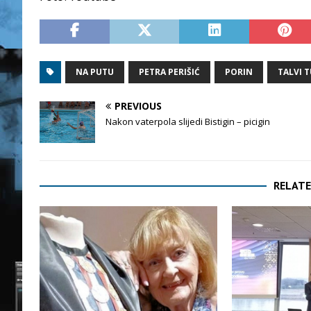
NA PUTU
PETRA PERIŠIĆ
PORIN
TALVI T
PREVIOUS
Nakon vaterpola slijedi Bistigin – picigin
RELATE