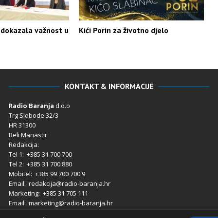
 dokazala važnost u
Kići Porin za životno djelo
KONTAKT & INFORMACIJE
Radio Baranja
d.o.o
Trg Slobode 32/3
HR 31300
Beli Manastir
Redakcija:
Tel 1: +385 31 700 700
Tel 2: +385 31 700 880
Mobitel: +385 99 700 700 9
Email: redakcija@radio-baranja.hr
Marketing
: +385 31 705 111
Email: marketing@radio-baranja.hr