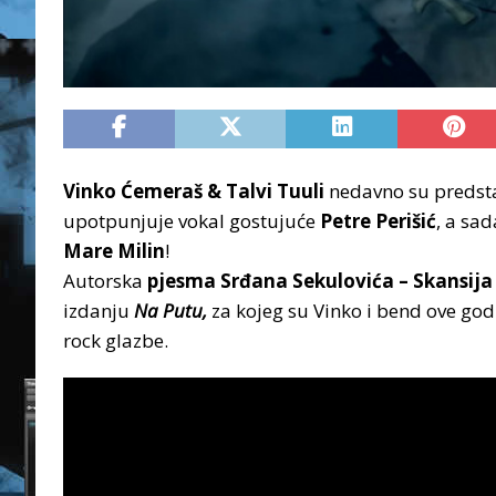
Vinko Ćemeraš & Talvi Tuuli
nedavno su predsta
upotpunjuje vokal gostujuće
Petre Perišić
, a sa
Mare Milin
!
Autorska
pjesma Srđana Sekulovića – Skansija
izdanju
Na Putu,
za kojeg su Vinko i bend ove go
rock glazbe.