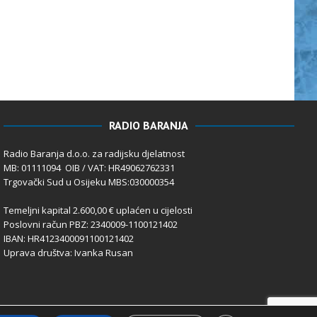
RADIO BARANJA
Radio Baranja d.o.o. za radijsku djelatnost
MB: 01111094 OIB / VAT: HR49062762331
Trgovački Sud u Osijeku MBS:030000354
Temeljni kapital 2.600,00 € uplaćen u cijelosti
Poslovni račun PBZ: 2340009-1100121402
IBAN: HR4123400091100121402
Uprava društva: Ivanka Rusan