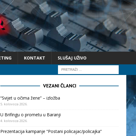
ETING
KONTAKT
SLUŠAJ UŽIVO
VEZANI ČLANCI
“Svijet u očima žene” – izložba
5. kolovoza 2026.
U Brifingu o prometu u Baranji
4. kolovoza 2026.
Prezentacija kampanje “Postani policajac/policajka”