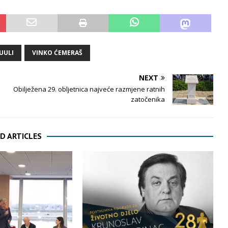
UULI
VINKO ĆEMERAŠ
NEXT
Obilježena 29. obljetnica najveće razmjene ratnih
zatočenika
D ARTICLES