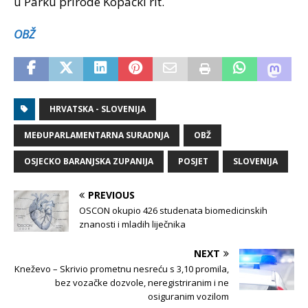
u Parku prirode Kopački rit.
OBŽ
HRVATSKA - SLOVENIJA
MEĐUPARLAMENTARNA SURADNJA
OBŽ
OSJECKO BARANJSKA ZUPANIJA
POSJET
SLOVENIJA
PREVIOUS
OSCON okupio 426 studenata biomedicinskih
znanosti i mladih liječnika
NEXT
Kneževo – Skrivio prometnu nesreću s 3,10 promila,
bez vozačke dozvole, neregistriranim i ne
osiguranim vozilom