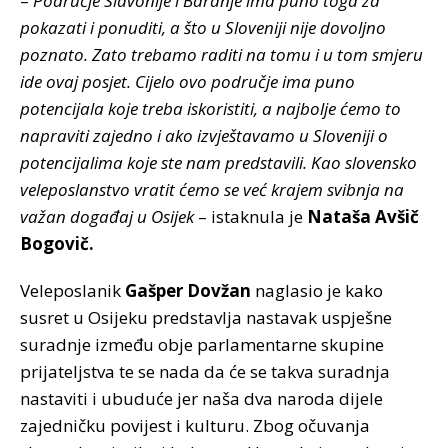
–
Područje Slavonije i Baranje ima puno toga za
pokazati i ponuditi, a što u Sloveniji nije dovoljno
poznato. Zato trebamo raditi na tomu i u tom smjeru
ide ovaj posjet. Cijelo ovo područje ima puno
potencijala koje treba iskoristiti, a najbolje ćemo to
napraviti zajedno i ako izvještavamo u Sloveniji o
potencijalima koje ste nam predstavili. Kao slovensko
veleposlanstvo vratit ćemo se već krajem svibnja na
važan događaj u Osijek
– istaknula je
Nataša Avšič
Bogovič.
Veleposlanik
Gašper Dovžan
naglasio je kako
susret u Osijeku predstavlja nastavak uspješne
suradnje između obje parlamentarne skupine
prijateljstva te se nada da će se takva suradnja
nastaviti i ubuduće jer naša dva naroda dijele
zajedničku povijest i kulturu. Zbog očuvanja