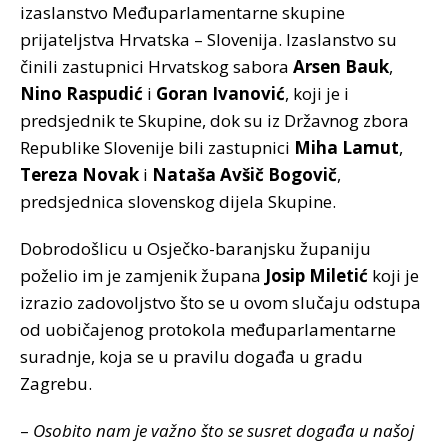
izaslanstvo Međuparlamentarne skupine
prijateljstva Hrvatska – Slovenija. Izaslanstvo su
činili zastupnici Hrvatskog sabora
Arsen Bauk
,
Nino Raspudić
i
Goran Ivanović
, koji je i
predsjednik te Skupine, dok su iz Državnog zbora
Republike Slovenije bili zastupnici
Miha Lamut
,
Tereza Novak
i
Nataša Avšič Bogovič
,
predsjednica slovenskog dijela Skupine.
Dobrodošlicu u Osječko-baranjsku županiju
poželio im je zamjenik župana
Josip Miletić
koji je
izrazio zadovoljstvo što se u ovom slučaju odstupa
od uobičajenog protokola međuparlamentarne
suradnje, koja se u pravilu događa u gradu
Zagrebu.
–
Osobito nam je važno što se susret događa u našoj