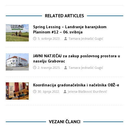
RELATED ARTICLES
Spring Lessing – Landranje baranjskom
Planinom #12 – 06. svibnja
5. svibnja 2023.
Tamara Jednašić Gugić
JAVNI NATJEČAJ za zakup poslovnog prostora u
naselju Grabovac
2. travnja 2025.
Tamara Jednašić Gugić
Koordinacija gradonačelnika i načelnika OBŽ-e
30. lipnja 2022.
Jelena Blašković Đurđević
VEZANI ČLANCI