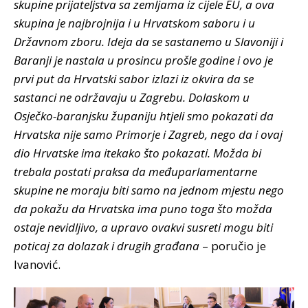
skupine prijateljstva sa zemljama iz cijele EU, a ova
skupina je najbrojnija i u Hrvatskom saboru i u
Državnom zboru. Ideja da se sastanemo u Slavoniji i
Baranji je nastala u prosincu prošle godine i ovo je
prvi put da Hrvatski sabor izlazi iz okvira da se
sastanci ne održavaju u Zagrebu. Dolaskom u
Osječko-baranjsku županiju htjeli smo pokazati da
Hrvatska nije samo Primorje i Zagreb, nego da i ovaj
dio Hrvatske ima itekako što pokazati. Možda bi
trebala postati praksa da međuparlamentarne
skupine ne moraju biti samo na jednom mjestu nego
da pokažu da Hrvatska ima puno toga što možda
ostaje nevidljivo, a upravo ovakvi susreti mogu biti
poticaj za dolazak i drugih građana
– poručio je
Ivanović.