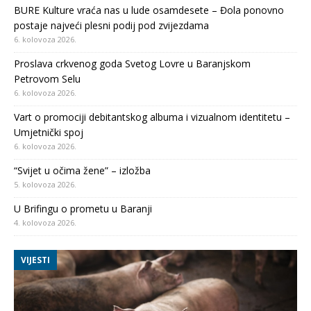
BURE Kulture vraća nas u lude osamdesete – Đola ponovno
postaje najveći plesni podij pod zvijezdama
6. kolovoza 2026.
Proslava crkvenog goda Svetog Lovre u Baranjskom
Petrovom Selu
6. kolovoza 2026.
Vart o promociji debitantskog albuma i vizualnom identitetu –
Umjetnički spoj
6. kolovoza 2026.
“Svijet u očima žene” – izložba
5. kolovoza 2026.
U Brifingu o prometu u Baranji
4. kolovoza 2026.
VIJESTI