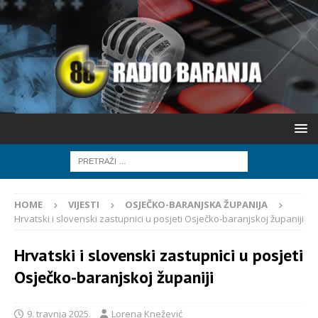
HOME
VIJESTI
OSJEČKO-BARANJSKA ŽUPANIJA
Hrvatski i slovenski zastupnici u posjeti Osječko-baranjskoj županiji
Hrvatski i slovenski zastupnici u posjeti
Osječko-baranjskoj županiji
9. travnja 2025.
Lorena Knežević