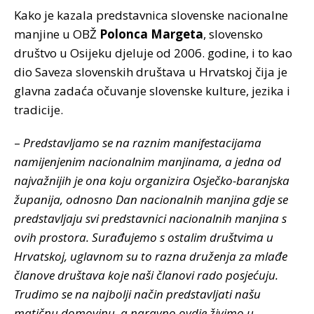
Kako je kazala predstavnica slovenske nacionalne
manjine u OBŽ
Polonca Margeta
, slovensko
društvo u Osijeku djeluje od 2006. godine, i to kao
dio Saveza slovenskih društava u Hrvatskoj čija je
glavna zadaća očuvanje slovenske kulture, jezika i
tradicije.
–
Predstavljamo se na raznim manifestacijama
namijenjenim nacionalnim manjinama, a jedna od
najvažnijih je ona koju organizira Osječko-baranjska
županija, odnosno Dan nacionalnih manjina gdje se
predstavljaju svi predstavnici nacionalnih manjina s
ovih prostora. Surađujemo s ostalim društvima u
Hrvatskoj, uglavnom su to razna druženja za mlađe
članove društava koje naši članovi rado posjećuju.
Trudimo se na najbolji način predstavljati našu
matičnu domovinu, a naravno ovdje živimo u