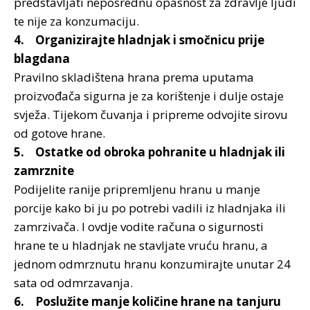
predstavljati neposrednu opasnost za zdravlje ljudi
te nije za konzumaciju.
4. Organizirajte hladnjak i smočnicu prije
blagdana
Pravilno skladištena hrana prema uputama
proizvođača sigurna je za korištenje i dulje ostaje
svježa. Tijekom čuvanja i pripreme odvojite sirovu
od gotove hrane.
5. Ostatke od obroka pohranite u hladnjak ili
zamrznite
Podijelite ranije pripremljenu hranu u manje
porcije kako bi ju po potrebi vadili iz hladnjaka ili
zamrzivača. I ovdje vodite računa o sigurnosti
hrane te u hladnjak ne stavljate vruću hranu, a
jednom odmrznutu hranu konzumirajte unutar 24
sata od odmrzavanja.
6. Poslužite manje količine hrane na tanjuru