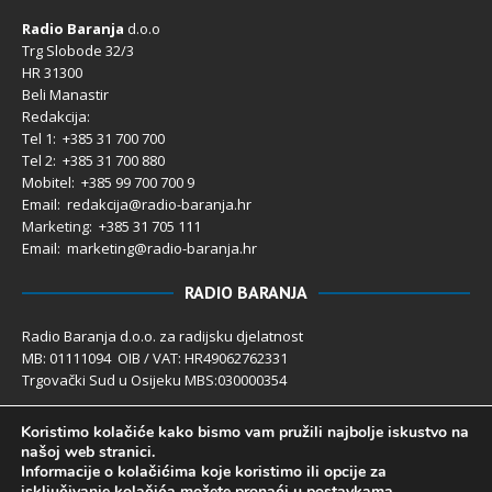
Radio Baranja
d.o.o
Trg Slobode 32/3
HR 31300
Beli Manastir
Redakcija:
Tel 1: +385 31 700 700
Tel 2: +385 31 700 880
Mobitel: +385 99 700 700 9
Email: redakcija@radio-baranja.hr
Marketing
: +385 31 705 111
Email: marketing@radio-baranja.hr
RADIO BARANJA
Radio Baranja d.o.o. za radijsku djelatnost
MB: 01111094 OIB / VAT: HR49062762331
Trgovački Sud u Osijeku MBS:030000354
Temeljni kapital 2.600,00 € uplaćen u cijelosti
Koristimo kolačiće kako bismo vam pružili najbolje iskustvo na
Poslovni račun PBZ: 2340009-1100121402
našoj web stranici.
IBAN: HR4123400091100121402
Informacije o kolačićima koje koristimo ili opcije za
Uprava društva: Ivanka Rusan
isključivanje kolačića možete pronaći u
postavkama
.