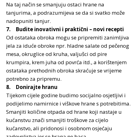
Na taj način se smanjuju ostaci hrane na
tanjurima, a podrazumijeva se da si svatko može
nadopuniti tanjur.
7. Budite inovativni i praktični – novi recepti
Od ostataka obroka mogu se pripremiti zanimljiva
jela za iduće obroke npr. hladne salate od pečenog
mesa, okruglice od kruha, valjušci od pire
krumpira, krem juha od povrća itd., a korištenjem
ostataka prethodnih obroka skraćuje se vrijeme
potrebno za pripremu.
8. Donirajte hranu
Tijekom cijele godine budimo socijalno osjetljivi i
podijelimo namirnice i viškove hrane s potrebitima.
Smanjiti količine otpada od hrane koji nastaje u
kućanstvu znači smanjiti troškove za cijelo
kućanstvo, ali pridonosi i osobnom osjećaju
zadovoljstva jer se hrana ne baca.