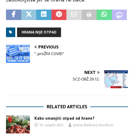
HRANA NIJE OTPAD
PREVIOUS
“..proŽIVI COVID”
NEXT
SCZ-OBŽ 29.12.
RELATED ARTICLES
Kako smanjiti otpad od hrane?
19. veljače 2021.
Jelena Blašković Đurđević