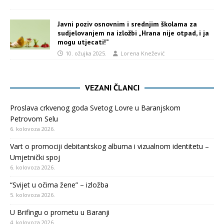
Javni poziv osnovnim i srednjim školama za
sudjelovanjem na izložbi „Hrana nije otpad, i ja
mogu utjecati!”
10. ožujka 2025.
Lorena Knežević
VEZANI ČLANCI
Proslava crkvenog goda Svetog Lovre u Baranjskom
Petrovom Selu
6. kolovoza 2026.
Vart o promociji debitantskog albuma i vizualnom identitetu –
Umjetnički spoj
6. kolovoza 2026.
“Svijet u očima žene” – izložba
5. kolovoza 2026.
U Brifingu o prometu u Baranji
4. kolovoza 2026.