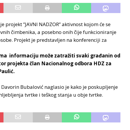
e projekt ”JAVNI NADZOR” aktivnost kojom će se
javnih čimbenika, a posebno onih čije funkcioniranje
sobe. Projekt je predstavljen na konferenciji za
ma informaciju može zatražiti svaki građanin od
autor projekta član Nacionalnog odbora HDZ za
Paulić.
avorin Bubalović naglasio je kako je poskupljenje
jebljenja tvrtke i teškog stanja u obje tvrtke.