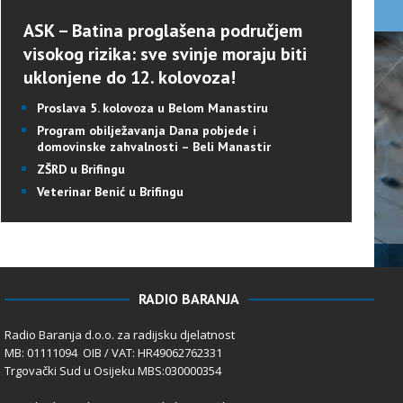
ASK – Batina proglašena područjem
visokog rizika: sve svinje moraju biti
uklonjene do 12. kolovoza!
Proslava 5. kolovoza u Belom Manastiru
Program obilježavanja Dana pobjede i
domovinske zahvalnosti – Beli Manastir
ZŠRD u Brifingu
Veterinar Benić u Brifingu
RADIO BARANJA
Radio Baranja d.o.o. za radijsku djelatnost
MB: 01111094 OIB / VAT: HR49062762331
Trgovački Sud u Osijeku MBS:030000354