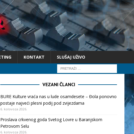
ETING
KONTAKT
SLUŠAJ UŽIVO
VEZANI ČLANCI
BURE Kulture vraća nas u lude osamdesete – Đola ponovno
postaje najveći plesni podij pod zvijezdama
6. kolovoza 2026.
Proslava crkvenog goda Svetog Lovre u Baranjskom
Petrovom Selu
6. kolovoza 2026.