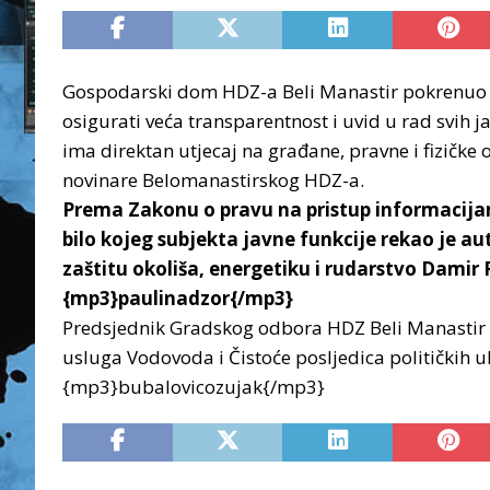
Gospodarski dom HDZ-a Beli Manastir pokrenuo j
osigurati veća transparentnost i uvid u rad svih 
ima direktan utjecaj na građane, pravne i fizičke o
novinare Belomanastirskog HDZ-a.
Prema Zakonu o pravu na pristup informacija
bilo kojeg subjekta javne funkcije rekao je 
zaštitu okoliša, energetiku i rudarstvo Damir 
{mp3}paulinadzor{/mp3}
Predsjednik Gradskog odbora HDZ Beli Manastir D
usluga Vodovoda i Čistoće posljedica političkih uhl
{mp3}bubalovicozujak{/mp3}