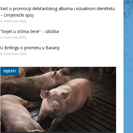
Vart o promociji debitantskog albuma i vizualnom identitetu
– Umjetnički spoj
6. kolovoza 2026.
“Svijet u očima žene” – izložba
5. kolovoza 2026.
U Brifingu o prometu u Baranji
4. kolovoza 2026.
VIJESTI