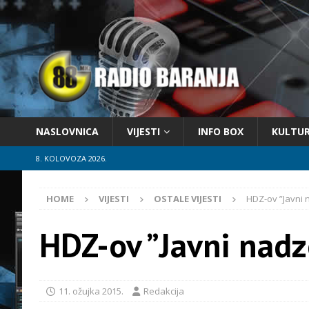
NASLOVNICA
VIJESTI
INFO BOX
KULTU
8. KOLOVOZA 2026.
HOME
VIJESTI
OSTALE VIJESTI
HDZ-ov ”Javni 
HDZ-ov ”Javni nadz
11. ožujka 2015.
Redakcija