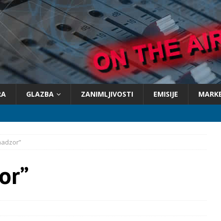
RA
GLAZBA
ZANIMLJIVOSTI
EMISIJE
MARK
nadzor”
or”