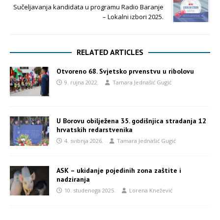
Sučeljavanja kandidata u programu Radio Baranje
– Lokalni izbori 2025.
RELATED ARTICLES
Otvoreno 68. Svjetsko prvenstvu u ribolovu
9. rujna 2022.
Tamara Jednašić Gugić
U Borovu obilježena 35. godišnjica stradanja 12
hrvatskih redarstvenika
4. svibnja 2026.
Tamara Jednašić Gugić
ASK – ukidanje pojedinih zona zaštite i
nadziranja
10. studenoga 2025.
Lorena Knežević