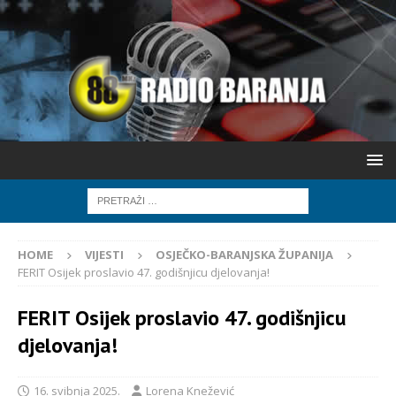
HOME
VIJESTI
OSJEČKO-BARANJSKA ŽUPANIJA
FERIT Osijek proslavio 47. godišnjicu djelovanja!
FERIT Osijek proslavio 47. godišnjicu
djelovanja!
16. svibnja 2025.
Lorena Knežević