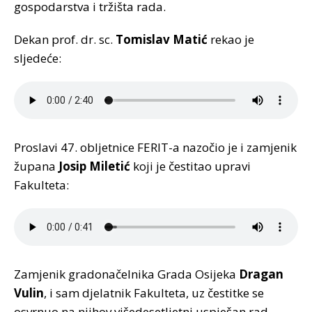
gospodarstva i tržišta rada.
Dekan prof. dr. sc.
Tomislav Matić
rekao je
sljedeće:
Proslavi 47. obljetnice FERIT-a nazočio je i zamjenik
župana
Josip Miletić
koji je čestitao upravi
Fakulteta:
Zamjenik gradonačelnika Grada Osijeka
Dragan
Vulin
, i sam djelatnik Fakulteta, uz čestitke se
osvrnuo na njihov višedesetljetni uspješan rad.