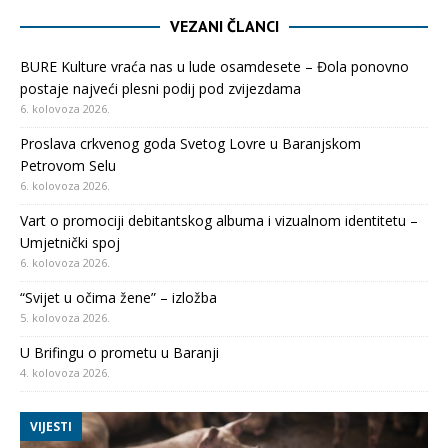
VEZANI ČLANCI
BURE Kulture vraća nas u lude osamdesete – Đola ponovno
postaje najveći plesni podij pod zvijezdama
6. kolovoza 2026.
Proslava crkvenog goda Svetog Lovre u Baranjskom
Petrovom Selu
6. kolovoza 2026.
Vart o promociji debitantskog albuma i vizualnom identitetu –
Umjetnički spoj
6. kolovoza 2026.
“Svijet u očima žene” – izložba
5. kolovoza 2026.
U Brifingu o prometu u Baranji
4. kolovoza 2026.
VIJESTI