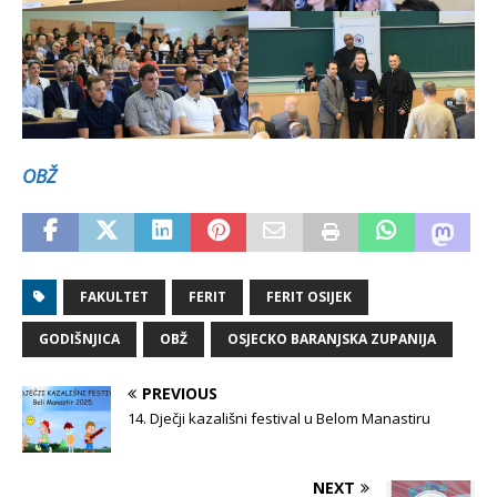
OBŽ
FAKULTET
FERIT
FERIT OSIJEK
GODIŠNJICA
OBŽ
OSJECKO BARANJSKA ZUPANIJA
PREVIOUS
14. Dječji kazališni festival u Belom Manastiru
NEXT