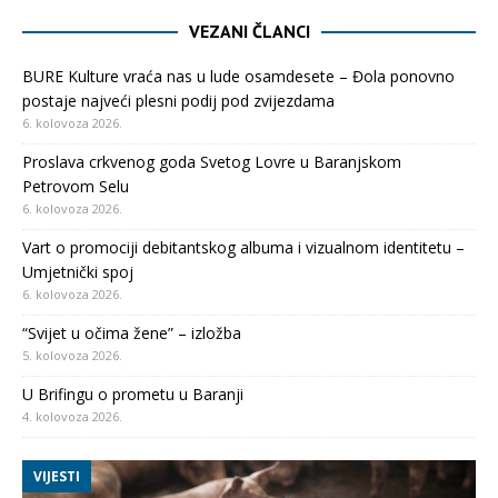
VEZANI ČLANCI
BURE Kulture vraća nas u lude osamdesete – Đola ponovno
postaje najveći plesni podij pod zvijezdama
6. kolovoza 2026.
Proslava crkvenog goda Svetog Lovre u Baranjskom
Petrovom Selu
6. kolovoza 2026.
Vart o promociji debitantskog albuma i vizualnom identitetu –
Umjetnički spoj
6. kolovoza 2026.
“Svijet u očima žene” – izložba
5. kolovoza 2026.
U Brifingu o prometu u Baranji
4. kolovoza 2026.
VIJESTI