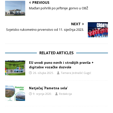
PREVIOUS
Mađari pohrlili po jeftinije gorivo u OBŽ
NEXT
Svjetsko rukometno prvenstvo od 11. siječnja 2023.
RELATED ARTICLES
EU uvodi puno novih i strožijih pravila +
digitalne vozačke dozvole
26. ožujka 2025.
Tamara Jednašić Gugić
Natječaj ‘Pametna sela’
9. srpnja 2020.
Redakcija