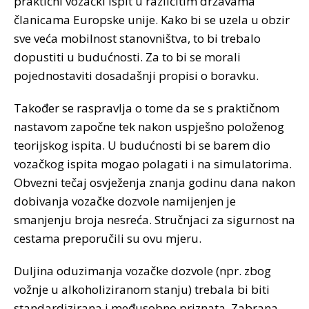
praktični vozački ispit u različitim državama
članicama Europske unije. Kako bi se uzela u obzir
sve veća mobilnost stanovništva, to bi trebalo
dopustiti u budućnosti. Za to bi se morali
pojednostaviti dosadašnji propisi o boravku.
Također se raspravlja o tome da se s praktičnom
nastavom započne tek nakon uspješno položenog
teorijskog ispita. U budućnosti bi se barem dio
vozačkog ispita mogao polagati i na simulatorima.
Obvezni tečaj osvježenja znanja godinu dana nakon
dobivanja vozačke dozvole namijenjen je
smanjenju broja nesreća. Stručnjaci za sigurnost na
cestama preporučili su ovu mjeru.
Duljina oduzimanja vozačke dozvole (npr. zbog
vožnje u alkoholiziranom stanju) trebala bi biti
standardizirana i međusobno priznata. Zabrana