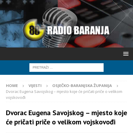
HOME
VIJESTI
OSJEČKO-BARANJSKA ŽUPANIJA
Dvorac Eugena Savojskog – mjesto koje će pričati priče o velikom
vojskovođi
Dvorac Eugena Savojskog – mjesto koje
će pričati priče o velikom vojskovođi