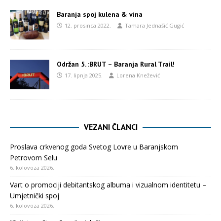
Baranja spoj kulena & vina
12. prosinca 2022.
Tamara Jednašić Gugić
Održan 5. :BRUT – Baranja Rural Trail!
17. lipnja 2025.
Lorena Knežević
VEZANI ČLANCI
Proslava crkvenog goda Svetog Lovre u Baranjskom
Petrovom Selu
6. kolovoza 2026.
Vart o promociji debitantskog albuma i vizualnom identitetu –
Umjetnički spoj
6. kolovoza 2026.