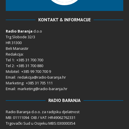
KONTAKT & INFORMACIJE
Radio Baranja
d.o.o
Trg Slobode 32/3
HR 31300
Beli Manastir
Redakcija:
Tel 1: +385 31 700 700
Tel 2: +385 31 700 880
Mobitel: +385 99 700 700 9
Email: redakcija@radio-baranja.hr
Marketing
: +385 31 705 111
Email: marketing@radio-baranja.hr
RADIO BARANJA
Radio Baranja d.o.o. za radijsku djelatnost
MB: 01111094 OIB / VAT: HR49062762331
Trgovački Sud u Osijeku MBS:030000354