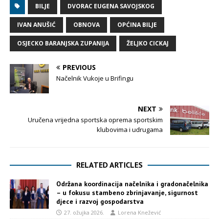
BILJE
DVORAC EUGENA SAVOJSKOG
IVAN ANUŠIĆ
OBNOVA
OPĆINA BILJE
OSJECKO BARANJSKA ZUPANIJA
ŽELJKO CICKAJ
PREVIOUS
Načelnik Vukoje u Brifingu
NEXT
Uručena vrijedna sportska oprema sportskim
klubovima i udrugama
RELATED ARTICLES
Održana koordinacija načelnika i gradonačelnika
– u fokusu stambeno zbrinjavanje, sigurnost
djece i razvoj gospodarstva
27. ožujka 2026.
Lorena Knežević