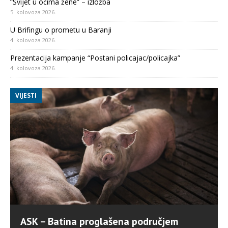
“Svijet u očima žene” – izložba
5. kolovoza 2026.
U Brifingu o prometu u Baranji
4. kolovoza 2026.
Prezentacija kampanje “Postani policajac/policajka”
4. kolovoza 2026.
VIJESTI
ASK – Batina proglašena područjem