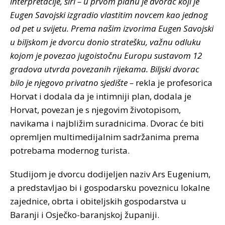
interpretacije, širi – u prvom planu je dvorac koji je
Eugen Savojski izgradio vlastitim novcem kao jednog
od pet u svijetu. Prema našim izvorima Eugen Savojski
u biljskom je dvorcu donio stratešku, važnu odluku
kojom je povezao jugoistočnu Europu sustavom 12
gradova utvrda povezanih rijekama. Biljski dvorac
bilo je njegovo privatno sjedište –
rekla je profesorica
Horvat i dodala da je intimniji plan, dodala je
Horvat, povezan je s njegovim životopisom,
navikama i najbližim suradnicima. Dvorac će biti
opremljen multimedijalnim sadržanima prema
potrebama modernog turista.
Studijom je dvorcu dodijeljen naziv Ars Eugenium,
a predstavljao bi i gospodarsku poveznicu lokalne
zajednice, obrta i obiteljskih gospodarstva u
Baranji i Osječko-baranjskoj županiji.