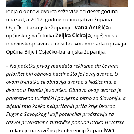
Ideja o obnovi dvorca seže više od deset godina
unazad, a 2017. godine na inicijativu župana
Osječko-baranjske županije
Ivana Anušića
i
općinskog načelnika
Željka Cickaja
, riješeni su
imovinsko-pravni odnosi te dvorcem sada upravlja
Općina Bilje i Osječko-baranjska županija.
–
Na početku prvog mandata rekli smo da će nam
prioritet biti obnova baštine što je i ovaj dvorac. U
ovom trenutku se obnavlja dvorac u Našicama, a
dvorac u Tikvešu je završen. Obnova ovog dvorca je
prvenstveno turistički i povijesno bitno za Slavoniju, a
svjesni smo koliko neispričanih priča krije Dvorac
Eugena Savojskog i koji potencijal predstavlja za
razvoj prvenstveno turističke ponude istoka Hrvatske
– rekao je na završnoj konferenciji župan
Ivan