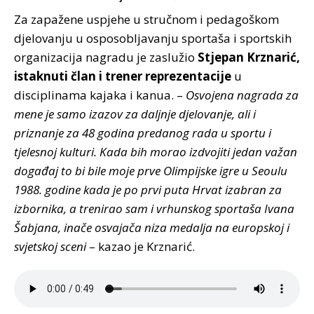
Za zapažene uspjehe u stručnom i pedagoškom
djelovanju u osposobljavanju sportaša i sportskih
organizacija nagradu je zaslužio
Stjepan Krznarić,
istaknuti član i trener reprezentacije
u
disciplinama kajaka i kanua. –
Osvojena nagrada za
mene je samo izazov za daljnje djelovanje, ali i
priznanje za 48 godina predanog rada u sportu i
tjelesnoj kulturi. Kada bih morao izdvojiti jedan važan
događaj to bi bile moje prve Olimpijske igre u Seoulu
1988. godine kada je po prvi puta Hrvat izabran za
izbornika, a trenirao sam i vrhunskog sportaša Ivana
Šabjana, inače osvajača niza medalja na europskoj i
svjetskoj sceni
– kazao je Krznarić.