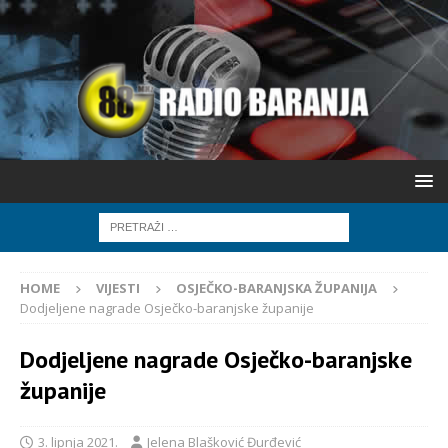
HOME
VIJESTI
OSJEČKO-BARANJSKA ŽUPANIJA
Dodjeljene nagrade Osječko-baranjske županije
Dodjeljene nagrade Osječko-baranjske
županije
3. lipnja 2021.
Jelena Blašković Đurđević