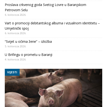
Proslava crkvenog goda Svetog Lovre u Baranjskom
Petrovom Selu
6. kolovoza 2026.
Vart o promociji debitantskog albuma i vizualnom identitetu –
Umjetnički spoj
6. kolovoza 2026.
“Svijet u očima žene” – izložba
5. kolovoza 2026.
U Brifingu o prometu u Baranji
4. kolovoza 2026.
VIJESTI