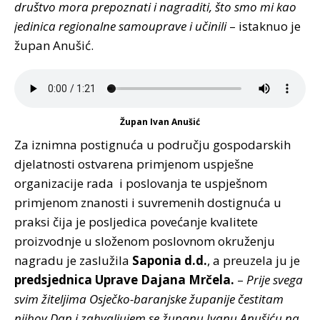
društvo mora prepoznati i nagraditi, što smo mi kao
jedinica regionalne samouprave i učinili
– istaknuo je
župan Anušić.
Župan Ivan Anušić
Za iznimna postignuća u području gospodarskih
djelatnosti ostvarena primjenom uspješne
organizacije rada i poslovanja te uspješnom
primjenom znanosti i suvremenih dostignuća u
praksi čija je posljedica povećanje kvalitete
proizvodnje u složenom poslovnom okruženju
nagradu je zaslužila
Saponia d.d.
, a preuzela ju je
predsjednica Uprave Dajana Mrčela.
–
Prije svega
svim žiteljima Osječko-baranjske županije čestitam
njihov Dan i zahvaljujem se županu Ivanu Anušiću na