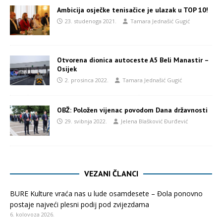
Ambicija osječke tenisačice je ulazak u TOP 10!
23. studenoga 2021.
Tamara Jednašić Gugić
Otvorena dionica autoceste A5 Beli Manastir –
Osijek
2. prosinca 2022.
Tamara Jednašić Gugić
OBŽ: Položen vijenac povodom Dana državnosti
29. svibnja 2022.
Jelena Blašković Đurđević
VEZANI ČLANCI
BURE Kulture vraća nas u lude osamdesete – Đola ponovno
postaje najveći plesni podij pod zvijezdama
6. kolovoza 2026.