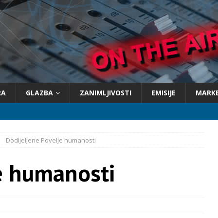
RA
GLAZBA
ZANIMLJIVOSTI
EMISIJE
MARK
Dodijeljene Povelje humanosti
e humanosti