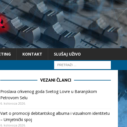
ETING
KONTAKT
SLUŠAJ UŽIVO
VEZANI ČLANCI
Proslava crkvenog goda Svetog Lovre u Baranjskom
Petrovom Selu
6. kolovoza 2026.
Vart o promociji debitantskog albuma i vizualnom identitetu
– Umjetnički spoj
6. kolovoza 2026.