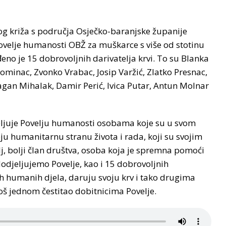
og križa s područja Osječko-baranjske županije
Povelje humanosti OBŽ za muškarce s više od stotinu
đeno je 15 dobrovoljnih darivatelja krvi. To su Blanka
ominac, Zvonko Vrabac, Josip Varžić, Zlatko Presnac,
agan Mihalak, Damir Perić, Ivica Putar, Antun Molnar
eljuje Povelju humanosti osobama koje su u svom
oju humanitarnu stranu života i rada, koji su svojim
lj, bolji član društva, osoba koja je spremna pomoći
odjeljujemo Povelje, kao i 15 dobrovoljnih
čih humanih djela, daruju svoju krv i tako drugima
još jednom čestitao dobitnicima Povelje.