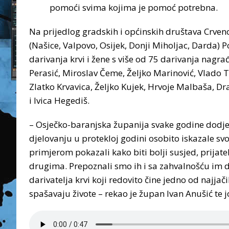
pomoći svima kojima je pomoć potrebna.
Na prijedlog gradskih i općinskih društava Crven
(Našice, Valpovo, Osijek, Donji Miholjac, Darda) 
darivanja krvi i žene s više od 75 darivanja nagra
Perasić, Miroslav Čeme, Željko Marinović, Vlado T
Zlatko Krvavica, Željko Kujek, Hrvoje Malbaša, Dr
i Ivica Hegediš.
– Osječko-baranjska županija svake godine dodj
djelovanju u protekloj godini osobito iskazale sv
primjerom pokazali kako biti bolji susjed, prijate
drugima. Prepoznali smo ih i sa zahvalnošću im d
darivatelja krvi koji redovito čine jedno od najja
spašavaju živote – rekao je župan Ivan Anušić te 