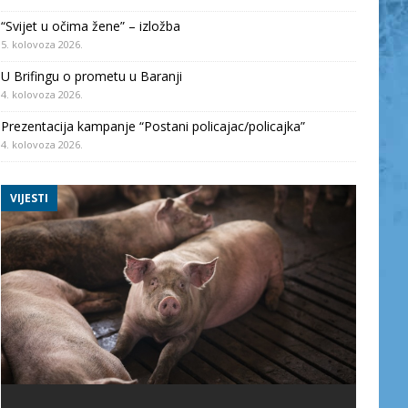
“Svijet u očima žene” – izložba
5. kolovoza 2026.
U Brifingu o prometu u Baranji
4. kolovoza 2026.
Prezentacija kampanje “Postani policajac/policajka”
4. kolovoza 2026.
VIJESTI