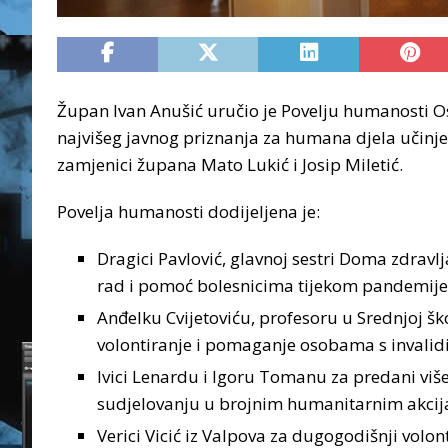
Župan Ivan Anušić uručio je Povelju humanosti 
najvišeg javnog priznanja za humana djela učinjen
zamjenici župana Mato Lukić i Josip Miletić.
Povelja humanosti dodijeljena je:
Dragici Pavlović, glavnoj sestri Doma zdrav
rad i pomoć bolesnicima tijekom pandemije
Anđelku Cvijetoviću, profesoru u Srednjoj š
volontiranje i pomaganje osobama s invalid
Ivici Lenardu i Igoru Tomanu za predani više
sudjelovanju u brojnim humanitarnim akcij
Verici Vicić iz Valpova za dugogodišnji vol