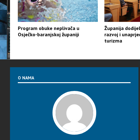
Program obuke neplivača u
Županija dodije
Osječko-baranjskoj županiji
razvoj i unaprj
turizma
O NAMA