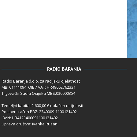
RADIO BARANJA
Radio Baranja d.o.o. za radijsku djelatnost
MB: 01111094 OIB / VAT: HR49062762331
Trgovački Sud u Osijeku MBS:030000354
Temeljni kapital 2.600,00 € uplaćen u cijelosti
Poslovni račun PBZ: 2340009-1100121402
IBAN: HR4123400091100121402
Uprava društva: Ivanka Rusan