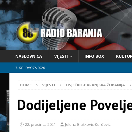
NASLOVNICA
VIJESTI
INFO BOX
KULTU
7. KOLOVOZA 2026.
HOME
VIJESTI
OSJEČKO-BARANJSKA ŽUPANIJA
Dodijeljene Povelj
22. prosinca 2021.
Jelena Blašković Đurđević