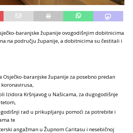
Osječko-baranjske županije ovogodišnjim dobitnicima
a na području županije, a dobitnicima su čestitali i
lja Osječko-baranjske županije za posebno predan
 koronavirusa,
koli Izidora Kršnjavog u Našicama, za dugogodišnje
itetom,
godišnji rad u prikupljanju pomoći za potrebite i
ama te
onterski angažman u Župnom Caritasu i nesebičnoj