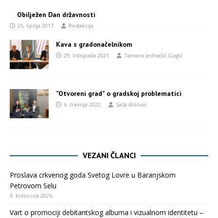
Obilježen Dan državnosti
25. lipnja 2017.
Redakcija
Kava s gradonačelnikom
29. listopada 2021.
Tamara Jednašić Gugić
”Otvoreni grad” o gradskoj problematici
6. travnja 2022.
Saša Alilović
VEZANI ČLANCI
Proslava crkvenog goda Svetog Lovre u Baranjskom
Petrovom Selu
6. kolovoza 2026.
Vart o promociji debitantskog albuma i vizualnom identitetu –