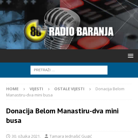
HOME
VIJESTI
OSTALE VIJESTI
Donacija Belom
Manastiru-dva mini busa
Donacija Belom Manastiru-dva mini
busa
30. ožujka 2021.
Tamara Jednašić Gugić