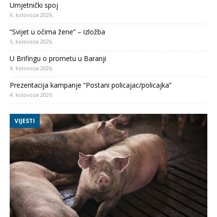
Umjetnički spoj
6. kolovoza 2026.
“Svijet u očima žene” – izložba
5. kolovoza 2026.
U Brifingu o prometu u Baranji
4. kolovoza 2026.
Prezentacija kampanje “Postani policajac/policajka”
4. kolovoza 2026.
VIJESTI