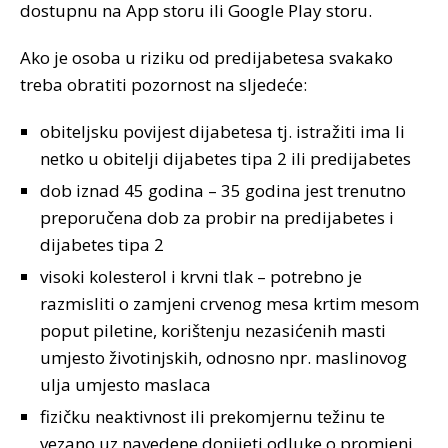
dostupnu na App storu ili Google Play storu.
Ako je osoba u riziku od predijabetesa svakako
treba obratiti pozornost na sljedeće:
obiteljsku povijest dijabetesa tj. istražiti ima li
netko u obitelji dijabetes tipa 2 ili predijabetes
dob iznad 45 godina – 35 godina jest trenutno
preporučena dob za probir na predijabetes i
dijabetes tipa 2
visoki kolesterol i krvni tlak – potrebno je
razmisliti o zamjeni crvenog mesa krtim mesom
poput piletine, korištenju nezasićenih masti
umjesto životinjskih, odnosno npr. maslinovog
ulja umjesto maslaca
fizičku neaktivnost ili prekomjernu težinu te
vezano uz navedene donijeti odluke o promjeni