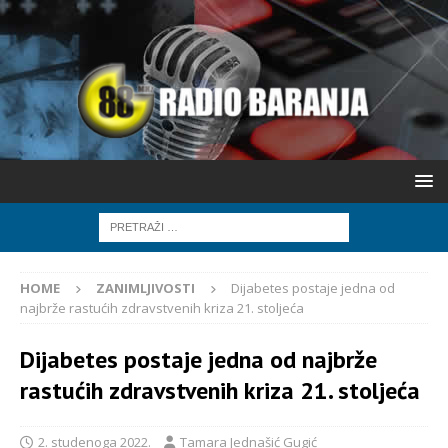
HOME
ZANIMLJIVOSTI
Dijabetes postaje jedna od
najbrže rastućih zdravstvenih kriza 21. stoljeća
Dijabetes postaje jedna od najbrže
rastućih zdravstvenih kriza 21. stoljeća
2. studenoga 2022.
Tamara Jednašić Gugić