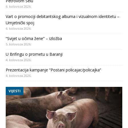
Petrovom Selu
6. kolovoza 2026.
Vart o promociji debitantskog albuma i vizualnom identitetu –
Umjetnički spoj
6. kolovoza 2026.
“Svijet u očima žene” – izložba
5. kolovoza 2026.
U Brifingu o prometu u Baranji
4. kolovoza 2026.
Prezentacija kampanje “Postani policajac/policajka”
4. kolovoza 2026.
VIJESTI