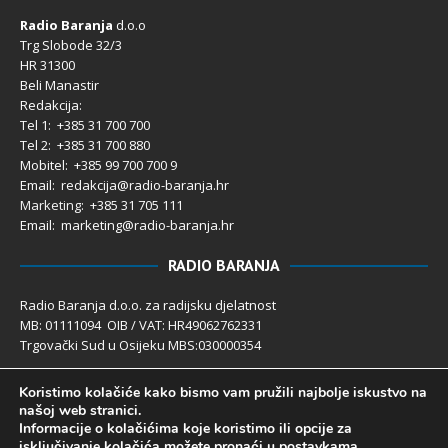
Radio Baranja
d.o.o
Trg Slobode 32/3
HR 31300
Beli Manastir
Redakcija:
Tel 1: +385 31 700 700
Tel 2: +385 31 700 880
Mobitel: +385 99 700 700 9
Email: redakcija@radio-baranja.hr
Marketing
: +385 31 705 111
Email: marketing@radio-baranja.hr
RADIO BARANJA
Radio Baranja d.o.o. za radijsku djelatnost
MB: 01111094 OIB / VAT: HR49062762331
Trgovački Sud u Osijeku MBS:030000354
Temeljni kapital 2.600,00 € uplaćen u cijelosti
Koristimo kolačiće kako bismo vam pružili najbolje iskustvo na
Poslovni račun PBZ: 2340009-1100121402
našoj web stranici.
IBAN: HR4123400091100121402
Informacije o kolačićima koje koristimo ili opcije za
Uprava društva: Ivanka Rusan
isključivanje kolačića možete pronaći u
postavkama
.