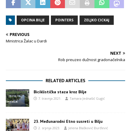
OPCINA BILJE
POINTERS
ZELJKO CICKAJ
PREVIOUS
Ministrica Žalac u Dardi
NEXT
Rob preuzeo dužnost gradonačelnika
RELATED ARTICLES
Biciklistička staza kroz Bilje
7. travnja 2021.
Tamara Jednašić Gugić
23. Međunarodni Etno susreti u Bilju
2. srpnja 2023.
Jelena Blašković Đurđević