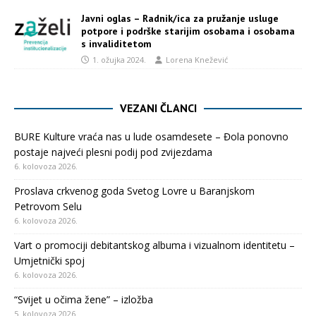
Javni oglas – Radnik/ica za pružanje usluge
potpore i podrške starijim osobama i osobama
s invaliditetom
1. ožujka 2024.
Lorena Knežević
VEZANI ČLANCI
BURE Kulture vraća nas u lude osamdesete – Đola ponovno
postaje najveći plesni podij pod zvijezdama
6. kolovoza 2026.
Proslava crkvenog goda Svetog Lovre u Baranjskom
Petrovom Selu
6. kolovoza 2026.
Vart o promociji debitantskog albuma i vizualnom identitetu –
Umjetnički spoj
6. kolovoza 2026.
“Svijet u očima žene” – izložba
5. kolovoza 2026.