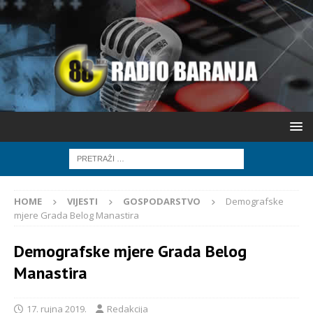
HOME
VIJESTI
GOSPODARSTVO
Demografske
mjere Grada Belog Manastira
Demografske mjere Grada Belog
Manastira
17. rujna 2019.
Redakcija