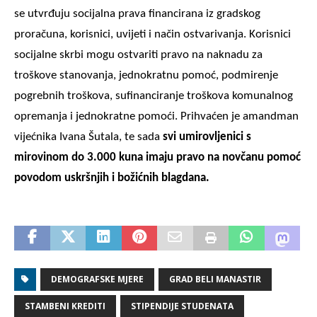
se utvrđuju socijalna prava financirana iz gradskog
proračuna, korisnici, uvijeti i način ostvarivanja. Korisnici
socijalne skrbi mogu ostvariti pravo na naknadu za
troškove stanovanja, jednokratnu pomoć, podmirenje
pogrebnih troškova, sufinanciranje troškova komunalnog
opremanja i jednokratne pomoći. Prihvaćen je amandman
vijećnika Ivana Šutala, te sada
svi umirovljenici s
mirovinom do 3.000 kuna imaju pravo na novčanu pomoć
povodom uskršnjih i božićnih blagdana.
DEMOGRAFSKE MJERE
GRAD BELI MANASTIR
STAMBENI KREDITI
STIPENDIJE STUDENATA