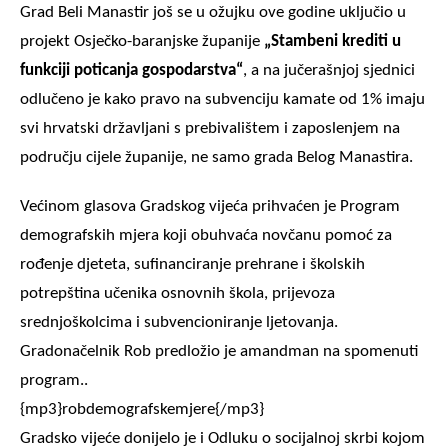
Grad Beli Manastir još se u ožujku ove godine uključio u
projekt Osječko-baranjske županije
„Stambeni krediti u
funkciji poticanja gospodarstva“
, a na jučerašnjoj sjednici
odlučeno je kako pravo na subvenciju kamate od 1% imaju
svi hrvatski državljani s prebivalištem i zaposlenjem na
području cijele županije, ne samo grada Belog Manastira.
Većinom glasova Gradskog vijeća prihvaćen je Program
demografskih mjera koji obuhvaća novčanu pomoć za
rođenje djeteta, sufinanciranje prehrane i školskih
potrepština učenika osnovnih škola, prijevoza
srednjoškolcima i subvencioniranje ljetovanja.
Gradonačelnik Rob predložio je amandman na spomenuti
program..
{mp3}robdemografskemjere{/mp3}
Gradsko vijeće donijelo je i Odluku o socijalnoj skrbi kojom