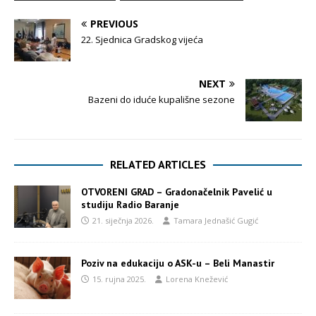
PREVIOUS
22. Sjednica Gradskog vijeća
NEXT
Bazeni do iduće kupališne sezone
RELATED ARTICLES
OTVORENI GRAD – Gradonačelnik Pavelić u
studiju Radio Baranje
21. siječnja 2026.
Tamara Jednašić Gugić
Poziv na edukaciju o ASK-u – Beli Manastir
15. rujna 2025.
Lorena Knežević