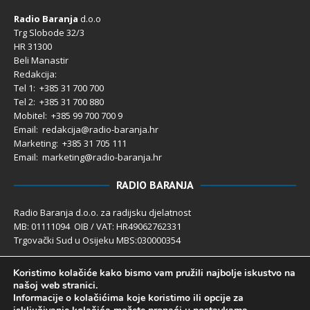
Radio Baranja
d.o.o
Trg Slobode 32/3
HR 31300
Beli Manastir
Redakcija:
Tel 1: +385 31 700 700
Tel 2: +385 31 700 880
Mobitel: +385 99 700 700 9
Email: redakcija@radio-baranja.hr
Marketing
: +385 31 705 111
Email: marketing@radio-baranja.hr
RADIO BARANJA
Radio Baranja d.o.o. za radijsku djelatnost
MB: 01111094 OIB / VAT: HR49062762331
Trgovački Sud u Osijeku MBS:030000354
Temeljni kapital 2.600,00 € uplaćen u cijelosti
Koristimo kolačiće kako bismo vam pružili najbolje iskustvo na
Poslovni račun PBZ: 2340009-1100121402
našoj web stranici.
IBAN: HR4123400091100121402
Informacije o kolačićima koje koristimo ili opcije za
Uprava društva: Ivanka Rusan