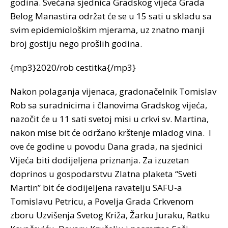
godina. Svečana sjednica Gradskog vijeća Grada
Belog Manastira održat će se u 15 sati u skladu sa
svim epidemiološkim mjerama, uz znatno manji
broj gostiju nego prošlih godina.
{mp3}2020/rob cestitka{/mp3}
Nakon polaganja vijenaca, gradonačelnik Tomislav
Rob sa suradnicima i članovima Gradskog vijeća,
nazočit će u 11 sati svetoj misi u crkvi sv. Martina,
nakon mise bit će održano krštenje mladog vina. I
ove će godine u povodu Dana grada, na sjednici
Vijeća biti dodijeljena priznanja. Za izuzetan
doprinos u gospodarstvu Zlatna plaketa “Sveti
Martin” bit će dodijeljena ravatelju SAFU-a
Tomislavu Petricu, a Povelja Grada Crkvenom
zboru Uzvišenja Svetog Križa, Žarku Juraku, Ratku