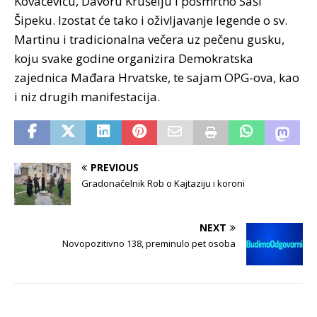
Kovačeviću, Davoru Krušelju i posmrtno Saši
Šipeku. Izostat će tako i oživljavanje legende o sv.
Martinu i tradicionalna večera uz pečenu gusku,
koju svake godine organizira Demokratska
zajednica Mađara Hrvatske, te sajam OPG-ova, kao
i niz drugih manifestacija.
PREVIOUS
Gradonačelnik Rob o Kajtaziju i koroni
NEXT
Novopozitivno 138, preminulo pet osoba