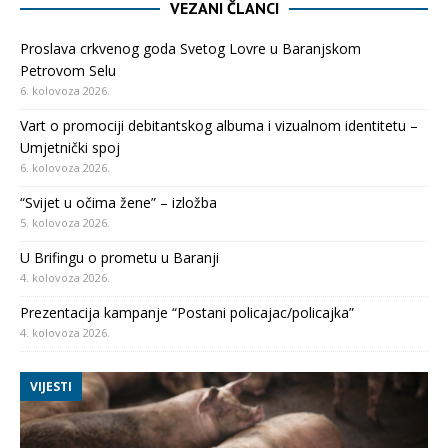
VEZANI ČLANCI
Proslava crkvenog goda Svetog Lovre u Baranjskom
Petrovom Selu
6. kolovoza 2026.
Vart o promociji debitantskog albuma i vizualnom identitetu –
Umjetnički spoj
6. kolovoza 2026.
“Svijet u očima žene” – izložba
5. kolovoza 2026.
U Brifingu o prometu u Baranji
4. kolovoza 2026.
Prezentacija kampanje “Postani policajac/policajka”
4. kolovoza 2026.
VIJESTI