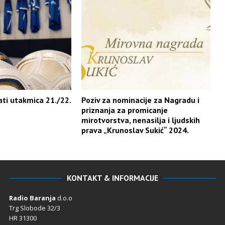
ti utakmica 21./22.
Poziv za nominacije za Nagradu i
priznanja za promicanje
mirotvorstva, nenasilja i ljudskih
prava „Krunoslav Sukić“ 2024.
KONTAKT & INFORMACIJE
Radio Baranja
d.o.o
Trg Slobode 32/3
HR 31300