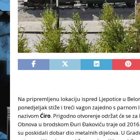
Na pripremljenu lokaciju ispred Ljepotice u Belo
ponedjeljak stiže i treći vagon zajedno s parno
nazivom
Ćiro
. Prigodno otvorenje održat će se z
Obnova u brodskom Đuri Đakoviću traje od 2016. 
su poskidali dobar dio metalnih dijelova. U Gradu