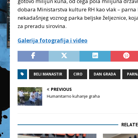
gotovo milijun kuna, od čega pola milijuna državni
dobara Ministarstva kulture RH kao vlak – parna 
nekadašnjeg voznog parka beljske željeznice, koj
za preradu sirovina.
Galerija fotografija i video
BELI MANASTIR
CIRO
DAN GRADA
PARN
PREVIOUS
Humanitarno kuhanje graha
RELATE