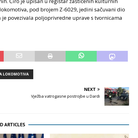
h. Ćiro je upisan u registar zaštićenih kulturnih
lokomotiva, pod brojem Z-6029, jedini sačuvani dio
a je povezivala poljoprivredne uprave s tvornicama
A LOKOMOTIVA
NEXT
Vježba vatrogasne postrojbe u Dardi
D ARTICLES