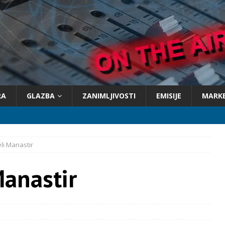
RA
GLAZBA
ZANIMLJIVOSTI
EMISIJE
MARK
eli Manastir
Manastir