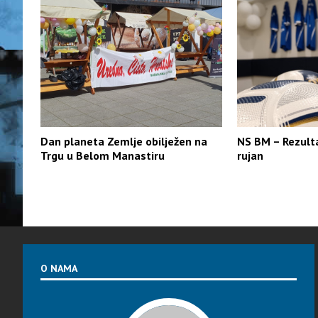
Dan planeta Zemlje obilježen na
NS BM – Rezulta
Trgu u Belom Manastiru
rujan
O NAMA