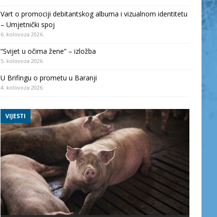
Vart o promociji debitantskog albuma i vizualnom identitetu
– Umjetnički spoj
6. kolovoza 2026.
“Svijet u očima žene” – izložba
5. kolovoza 2026.
U Brifingu o prometu u Baranji
4. kolovoza 2026.
VIJESTI