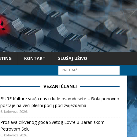
ETING
KONTAKT
SLUŠAJ UŽIVO
VEZANI ČLANCI
BURE Kulture vraća nas u lude osamdesete – Đola ponovno
postaje najveći plesni podij pod zvijezdama
6. kolovoza 2026.
Proslava crkvenog goda Svetog Lovre u Baranjskom
Petrovom Selu
6. kolovoza 2026.