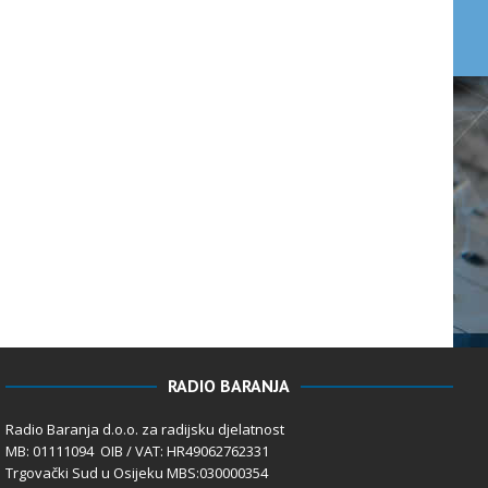
RADIO BARANJA
Radio Baranja d.o.o. za radijsku djelatnost
MB: 01111094 OIB / VAT: HR49062762331
Trgovački Sud u Osijeku MBS:030000354