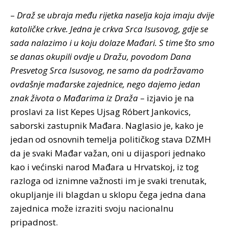
–
Draž se ubraja među rijetka naselja koja imaju dvije
katoličke crkve. Jedna je crkva Srca Isusovog, gdje se
sada nalazimo i u koju dolaze Mađari. S time što smo
se danas okupili ovdje u Dražu, povodom Dana
Presvetog Srca Isusovog, ne samo da podržavamo
ovdašnje mađarske zajednice, nego dajemo jedan
znak života o Mađarima iz Draža
– izjavio je na
proslavi za list Kepes Ujsag Róbert Jankovics,
saborski zastupnik Mađara. Naglasio je, kako je
jedan od osnovnih temelja političkog stava DZMH
da je svaki Mađar važan, oni u dijaspori jednako
kao i većinski narod Mađara u Hrvatskoj, iz tog
razloga od iznimne važnosti im je svaki trenutak,
okupljanje ili blagdan u sklopu čega jedna dana
zajednica može izraziti svoju nacionalnu
pripadnost.