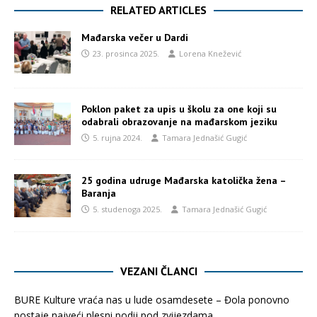
RELATED ARTICLES
Mađarska večer u Dardi
23. prosinca 2025.
Lorena Knežević
Poklon paket za upis u školu za one koji su
odabrali obrazovanje na mađarskom jeziku
5. rujna 2024.
Tamara Jednašić Gugić
25 godina udruge Mađarska katolička žena –
Baranja
5. studenoga 2025.
Tamara Jednašić Gugić
VEZANI ČLANCI
BURE Kulture vraća nas u lude osamdesete – Đola ponovno
postaje najveći plesni podij pod zvijezdama