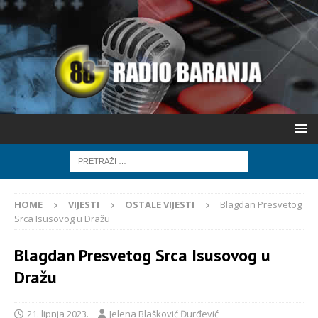
HOME
VIJESTI
OSTALE VIJESTI
Blagdan Presvetog
Srca Isusovog u Dražu
Blagdan Presvetog Srca Isusovog u
Dražu
21. lipnja 2023.
Jelena Blašković Đurđević