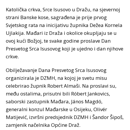
Katolička crkva, Srce Isusovo u Dražu, na sjevernoj
strani Banske kose, sagrađena je prije prvog
Svjetskog rata na inicijativu župnika Dežea Kornela
Ujlakija. Mađari iz Draža i okolice okupljaju se u
ovoj kući Božjoj, te svake godine proslave Dan
Presvetog Srca Isusovog koji je ujedno i dan njihove
crkve.
Obilježavanje Dana Presvetog Srca Isusovog
organizirala je DZMH, na kojoj je svetu misu
celebrirao župnik Robert Almaši. Na proslavi su,
među ostalima, prisutni bili Róbert Jankovics,
saborski zastupnik Mađara, János Magdó,
generalni konzul Mađarske u Osijeku, Olivér
Matijević, izvršni predsjednik DZMH i Šandor Šipoš,
zamjenik načelnika Općine Draž.