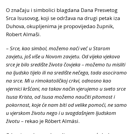
O značaju i simbolici blagdana Dana Presvetog
Srca Isusovog, koji se održava na drugi petak iza
Duhova, okupljenima je propovijedao župnik,
Robert Almaši.
–
Srce, kao simbol, možemo naći već u Starom
zavjetu, još više u Novom zavjetu. Od vijeka vjekova
srce je bilo središte života čovjeka – možemo tu misliti
na ljudsko tijelo ili na središte nečega, tada asociramo
na srce. Mi u rimokatoličkoj crkvi, odnosno kao
vjernici kršćani, na takav način vjerujemo u sveto srce
Isusa Krista, od Isusa možemo naučiti pitomost i
pokornost, koje će nam biti od velike pomoći, ne samo
u vjerskom životu nego i u svagdašnjem ljudskom
životu
– rekao je Róbert Almási.