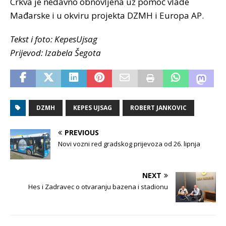
Crkva je nedavno obnovljena uz pomoć vlade
Mađarske i u okviru projekta DZMH i Europa AP.
Tekst i foto: KepesUjsag
Prijevod: Izabela Šegota
DZMH
KEPES UJSAG
ROBERT JANKOVIC
PREVIOUS
Novi vozni red gradskog prijevoza od 26. lipnja
NEXT
Hes i Zadravec o otvaranju bazena i stadionu