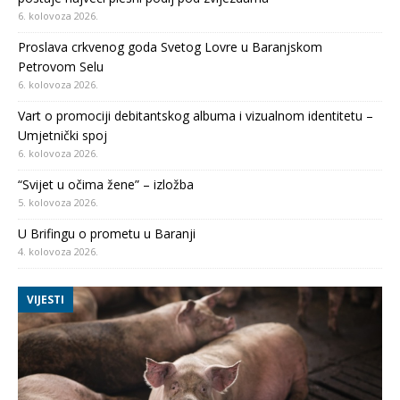
6. kolovoza 2026.
Proslava crkvenog goda Svetog Lovre u Baranjskom
Petrovom Selu
6. kolovoza 2026.
Vart o promociji debitantskog albuma i vizualnom identitetu –
Umjetnički spoj
6. kolovoza 2026.
“Svijet u očima žene” – izložba
5. kolovoza 2026.
U Brifingu o prometu u Baranji
4. kolovoza 2026.
VIJESTI