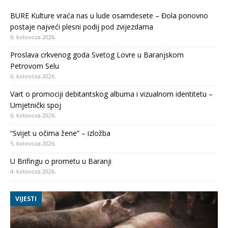
BURE Kulture vraća nas u lude osamdesete – Đola ponovno
postaje najveći plesni podij pod zvijezdama
6. kolovoza 2026.
Proslava crkvenog goda Svetog Lovre u Baranjskom
Petrovom Selu
6. kolovoza 2026.
Vart o promociji debitantskog albuma i vizualnom identitetu –
Umjetnički spoj
6. kolovoza 2026.
“Svijet u očima žene” – izložba
5. kolovoza 2026.
U Brifingu o prometu u Baranji
4. kolovoza 2026.
VIJESTI