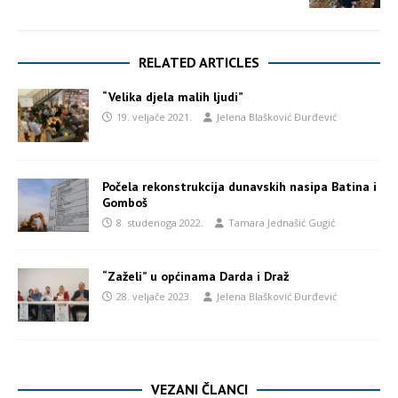
RELATED ARTICLES
“Velika djela malih ljudi”
19. veljače 2021.
Jelena Blašković Đurđević
Počela rekonstrukcija dunavskih nasipa Batina i
Gomboš
8. studenoga 2022.
Tamara Jednašić Gugić
“Zaželi” u općinama Darda i Draž
28. veljače 2023.
Jelena Blašković Đurđević
VEZANI ČLANCI