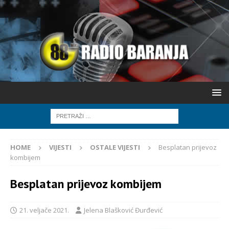
HOME
VIJESTI
OSTALE VIJESTI
Besplatan prijevoz
kombijem
Besplatan prijevoz kombijem
21. veljače 2021.
Jelena Blašković Đurđević