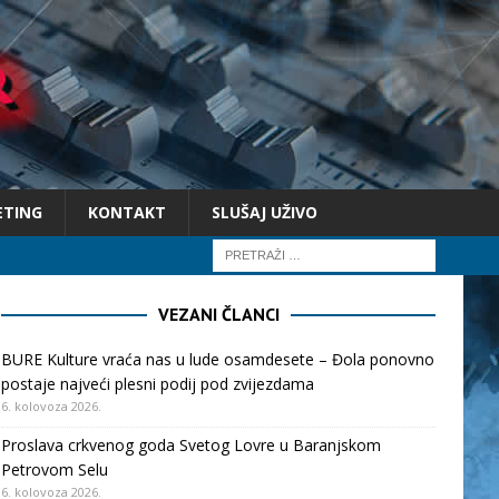
ETING
KONTAKT
SLUŠAJ UŽIVO
VEZANI ČLANCI
BURE Kulture vraća nas u lude osamdesete – Đola ponovno
postaje najveći plesni podij pod zvijezdama
6. kolovoza 2026.
Proslava crkvenog goda Svetog Lovre u Baranjskom
Petrovom Selu
6. kolovoza 2026.