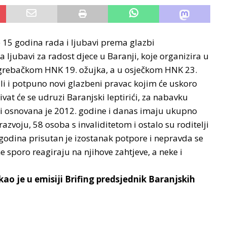
e 15 godina rada i ljubavi prema glazbi
jubavi za radost djece u Baranji, koje organizira u
grebačkom HNK 19. ožujka, a u osječkom HNK 23.
ali i potpuno novi glazbeni pravac kojim će uskoro
ivat će se udruzi Baranjski leptirići, za nabavku
ći osnovana je 2012. godine i danas imaju ukupno
zvoju, 58 osoba s invaliditetom i ostalo su roditelji
h godina prisutan je izostanak potpore i nepravda se
e sporo reagiraju na njihove zahtjeve, a neke i
ekao je u emisiji Brifing predsjednik Baranjskih