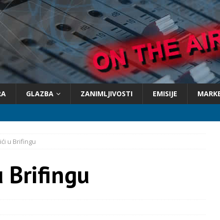
RA
GLAZBA
ZANIMLJIVOSTI
EMISIJE
MARK
ići u Brifingu
u Brifingu