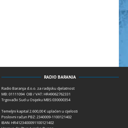
RADIO BARANJA
Radio Baranja d.o.o. za radijsku djelatnost
MB: 01111094 OIB / VAT: HR49062762331
Trgovački Sud u Osijeku MBS:030000354
Temeljni kapital 2.600,00 € uplaćen u cijelosti
Poslovni račun PBZ: 2340009-1100121402
IBAN: HR4123400091100121402