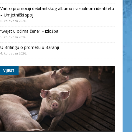
Vart o promociji debitantskog albuma i vizualnom identitetu
– Umjetnički spoj
6. kolovoza 2026.
“Svijet u očima žene” – izložba
5. kolovoza 2026.
U Brifingu o prometu u Baranji
4. kolovoza 2026.
VIJESTI