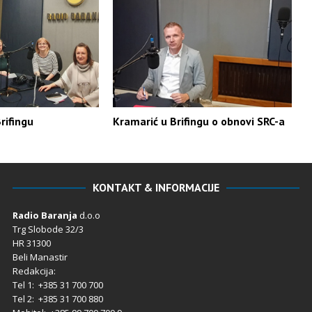
rifingu
Kramarić u Brifingu o obnovi SRC-a
KONTAKT & INFORMACIJE
Radio Baranja
d.o.o
Trg Slobode 32/3
HR 31300
Beli Manastir
Redakcija:
Tel 1: +385 31 700 700
Tel 2: +385 31 700 880