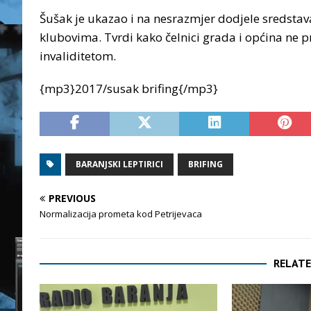
Šušak je ukazao i na nesrazmjer dodjele sredsta
klubovima. Tvrdi kako čelnici grada i općina ne p
invaliditetom.
{mp3}2017/susak brifing{/mp3}
BARANJSKI LEPTIRICI
BRIFING
PREVIOUS
Normalizacija prometa kod Petrijevaca
RELATE