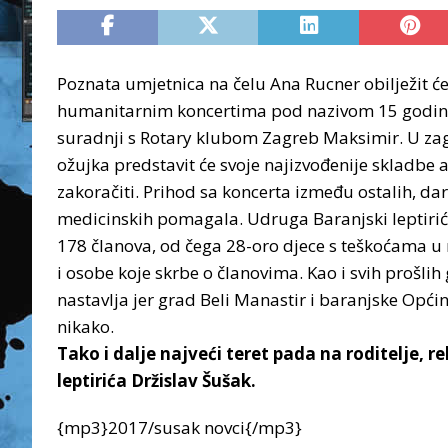
Poznata umjetnica na čelu Ana Rucner obilježit ć
humanitarnim koncertima pod nazivom 15 godina l
suradnji s Rotary klubom Zagreb Maksimir. U za
ožujka predstavit će svoje najizvođenije skladbe 
zakoračiti. Prihod sa koncerta između ostalih, dar
medicinskih pomagala.
Udruga Baranjski leptiri
178 članova, od čega 28-oro djece s teškoćama u ra
i osobe koje skrbe o članovima. Kao i svih prošli
nastavlja jer grad Beli Manastir i baranjske Općin
nikako.
Tako i dalje najveći teret pada na roditelje, r
leptirića Držislav Šušak.
{mp3}2017/susak novci{/mp3}