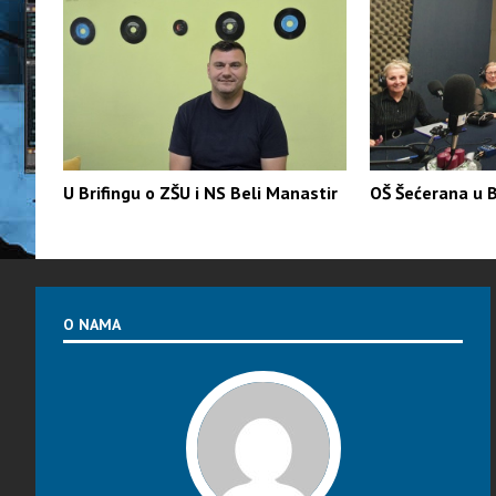
U Brifingu o ZŠU i NS Beli Manastir
OŠ Šećerana u B
O NAMA