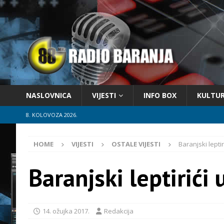
NASLOVNICA
VIJESTI
INFO BOX
KULTU
8. KOLOVOZA 2026.
HOME
VIJESTI
OSTALE VIJESTI
Baranjski leptir
Baranjski leptirići 
14. ožujka 2017.
Redakcija