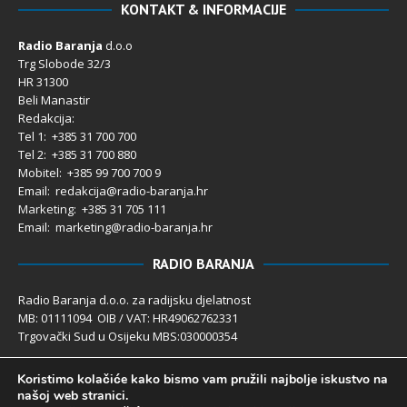
KONTAKT & INFORMACIJE
Radio Baranja
d.o.o
Trg Slobode 32/3
HR 31300
Beli Manastir
Redakcija:
Tel 1: +385 31 700 700
Tel 2: +385 31 700 880
Mobitel: +385 99 700 700 9
Email: redakcija@radio-baranja.hr
Marketing
: +385 31 705 111
Email: marketing@radio-baranja.hr
RADIO BARANJA
Radio Baranja d.o.o. za radijsku djelatnost
MB: 01111094 OIB / VAT: HR49062762331
Trgovački Sud u Osijeku MBS:030000354
Temeljni kapital 2.600,00 € uplaćen u cijelosti
Koristimo kolačiće kako bismo vam pružili najbolje iskustvo na
Poslovni račun PBZ: 2340009-1100121402
našoj web stranici.