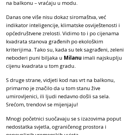
na balkonu – vraćaju u modu.
Danas one više nisu dokaz siromaštva, već
indikator inteligencije, klimatske osviještenosti i
općedruštvene zrelosti. Vidimo to i po cijenama
kvadrata stanova građenih po ekološkim
kriterijima. Tako su, kada su tek sagrađeni, zeleni
neboderi puni biljaka u
Milanu
imali najskuplju
cijenu kvadrata u tom gradu.
S druge strane, vidjeti kod nas vrt na balkonu,
primarno je značilo da u tom stanu žive
umirovljenici, ili ljudi nedavno došli sa sela.
Srećom, trendovi se mijenjaju!
Mnogi početnici suočavaju se s izazovima poput
nedostatka svjetla, ograničenog prostora i
nepovoljnih vremenskih uvjeta.