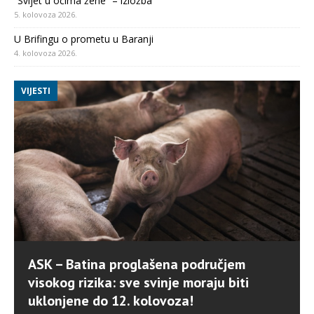
“Svijet u očima žene” – izložba
5. kolovoza 2026.
U Brifingu o prometu u Baranji
4. kolovoza 2026.
VIJESTI
ASK – Batina proglašena područjem
visokog rizika: sve svinje moraju biti
uklonjene do 12. kolovoza!