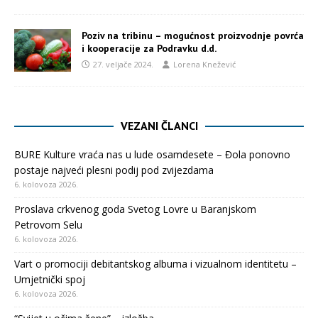
Poziv na tribinu – mogućnost proizvodnje povrća
i kooperacije za Podravku d.d.
27. veljače 2024.
Lorena Knežević
VEZANI ČLANCI
BURE Kulture vraća nas u lude osamdesete – Đola ponovno
postaje najveći plesni podij pod zvijezdama
6. kolovoza 2026.
Proslava crkvenog goda Svetog Lovre u Baranjskom
Petrovom Selu
6. kolovoza 2026.
Vart o promociji debitantskog albuma i vizualnom identitetu –
Umjetnički spoj
6. kolovoza 2026.