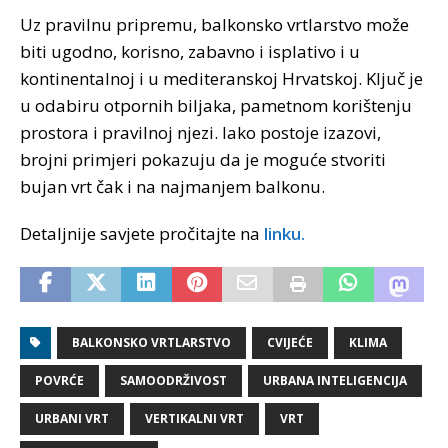
Uz pravilnu pripremu, balkonsko vrtlarstvo može
biti ugodno, korisno, zabavno i isplativo i u
kontinentalnoj i u mediteranskoj Hrvatskoj. Ključ je
u odabiru otpornih biljaka, pametnom korištenju
prostora i pravilnoj njezi. Iako postoje izazovi,
brojni primjeri pokazuju da je moguće stvoriti
bujan vrt čak i na najmanjem balkonu.
Detaljnije savjete pročitajte na
linku.
BALKONSKO VRTLARSTVO
CVIJEĆE
KLIMA
POVRĆE
SAMOODRŽIVOST
URBANA INTELIGENCIJA
URBANI VRT
VERTIKALNI VRT
VRT