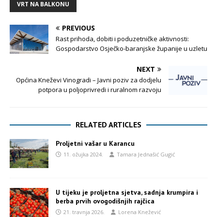
VRT NA BALKONU
PREVIOUS
Rast prihoda, dobiti i poduzetničke aktivnosti:
Gospodarstvo Osječko-baranjske županije u uzletu
NEXT
Općina Kneževi Vinogradi – Javni poziv za dodjelu
potpora u poljoprivredi i ruralnom razvoju
RELATED ARTICLES
Proljetni vašar u Karancu
11. ožujka 2024.
Tamara Jednašić Gugić
U tijeku je proljetna sjetva, sadnja krumpira i
berba prvih ovogodišnjih rajčica
21. travnja 2026.
Lorena Knežević