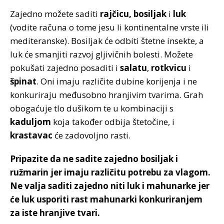
Zajedno možete saditi
rajčicu, bosiljak
i
luk
(vodite računa o tome jesu li kontinentalne vrste ili
mediteranske). Bosiljak će odbiti štetne insekte, a
luk će smanjiti razvoj gljivičnih bolesti. Možete
pokušati zajedno posaditi i
salatu
,
rotkvicu
i
špinat
. Oni imaju različite dubine korijenja i ne
konkuriraju međusobno hranjivim tvarima. Grah
obogaćuje tlo dušikom te u kombinaciji s
kaduljom
koja također odbija štetočine, i
krastavac
će zadovoljno rasti.
Pripazite da ne sadite zajedno bosiljak i
ružmarin jer imaju različitu potrebu za vlagom.
Ne valja saditi zajedno niti luk i mahunarke jer
će luk usporiti rast mahunarki konkuriranjem
za iste hranjive tvari.