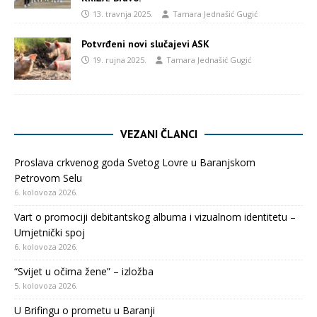
13. travnja 2025.
Tamara Jednašić Gugić
Potvrđeni novi slučajevi ASK
19. rujna 2025.
Tamara Jednašić Gugić
VEZANI ČLANCI
Proslava crkvenog goda Svetog Lovre u Baranjskom
Petrovom Selu
6. kolovoza 2026.
Vart o promociji debitantskog albuma i vizualnom identitetu –
Umjetnički spoj
6. kolovoza 2026.
“Svijet u očima žene” – izložba
5. kolovoza 2026.
U Brifingu o prometu u Baranji