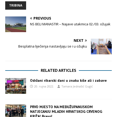
TRIBINA
PREVIOUS
NS BELI MANASTIR – Najave utakmica 02./03. ožujak
NEXT
Besplatna liječenja nastavljaju se i u ožujku
RELATED ARTICLES
Održani ribarski dani u znaku kiše ali i zabave
20. rujna 2022.
Tamara Jednašić Gugić
PRVO MJESTO NA MEĐUŽUPANIJSKOM
NATJECANJU MLADIH HRVATSKOG CRVENOG
KRIŽA! Bravo!