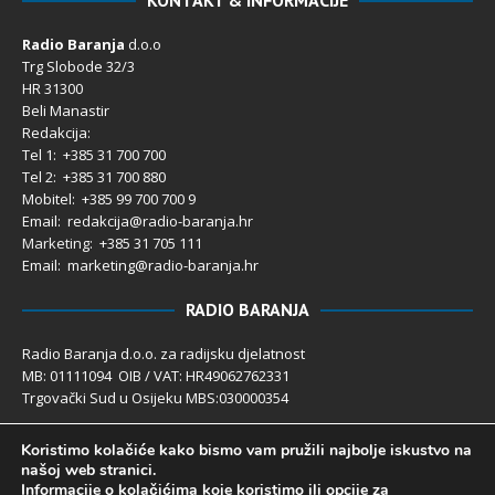
KONTAKT & INFORMACIJE
Radio Baranja
d.o.o
Trg Slobode 32/3
HR 31300
Beli Manastir
Redakcija:
Tel 1: +385 31 700 700
Tel 2: +385 31 700 880
Mobitel: +385 99 700 700 9
Email: redakcija@radio-baranja.hr
Marketing
: +385 31 705 111
Email: marketing@radio-baranja.hr
RADIO BARANJA
Radio Baranja d.o.o. za radijsku djelatnost
MB: 01111094 OIB / VAT: HR49062762331
Trgovački Sud u Osijeku MBS:030000354
Temeljni kapital 2.600,00 € uplaćen u cijelosti
Koristimo kolačiće kako bismo vam pružili najbolje iskustvo na
Poslovni račun PBZ: 2340009-1100121402
našoj web stranici.
IBAN: HR4123400091100121402
Informacije o kolačićima koje koristimo ili opcije za