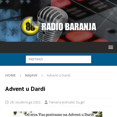
HOME
NAJAVE
Advent u Dardi
Advent u Dardi
28. studenoga 2022.
Tamara Jednašić Gugić