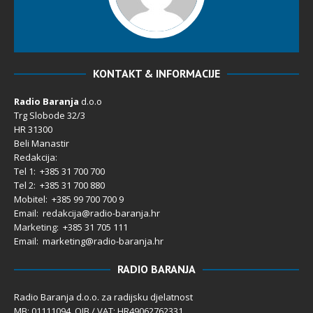
KONTAKT & INFORMACIJE
Radio Baranja
d.o.o
Trg Slobode 32/3
HR 31300
Beli Manastir
Redakcija:
Tel 1: +385 31 700 700
Tel 2: +385 31 700 880
Mobitel: +385 99 700 700 9
Email: redakcija@radio-baranja.hr
Marketing
: +385 31 705 111
Email: marketing@radio-baranja.hr
RADIO BARANJA
Radio Baranja d.o.o. za radijsku djelatnost
MB: 01111094 OIB / VAT: HR49062762331