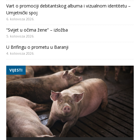
Vart o promociji debitantskog albuma i vizualnom identitetu –
Umjetnički spoj
6. kolovoza 2026.
“Svijet u očima žene” – izložba
5. kolovoza 2026.
U Brifingu o prometu u Baranji
4. kolovoza 2026.
VIJESTI