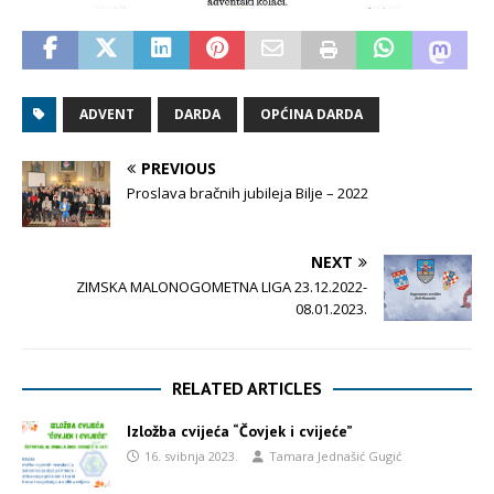
ADVENT
DARDA
OPĆINA DARDA
PREVIOUS
Proslava bračnih jubileja Bilje – 2022
NEXT
ZIMSKA MALONOGOMETNA LIGA 23.12.2022-
08.01.2023.
RELATED ARTICLES
Izložba cvijeća “Čovjek i cvijeće”
16. svibnja 2023.
Tamara Jednašić Gugić