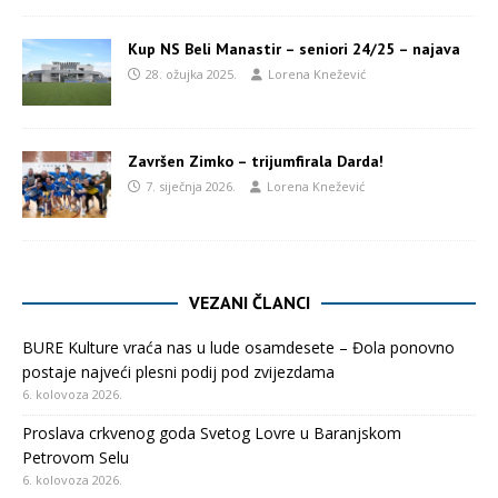
Kup NS Beli Manastir – seniori 24/25 – najava
28. ožujka 2025.
Lorena Knežević
Završen Zimko – trijumfirala Darda!
7. siječnja 2026.
Lorena Knežević
VEZANI ČLANCI
BURE Kulture vraća nas u lude osamdesete – Đola ponovno
postaje najveći plesni podij pod zvijezdama
6. kolovoza 2026.
Proslava crkvenog goda Svetog Lovre u Baranjskom
Petrovom Selu
6. kolovoza 2026.