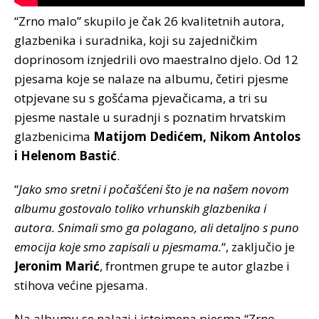
“Zrno malo” skupilo je čak 26 kvalitetnih autora,
glazbenika i suradnika, koji su zajedničkim
doprinosom iznjedrili ovo maestralno djelo. Od 12
pjesama koje se nalaze na albumu, četiri pjesme
otpjevane su s gošćama pjevačicama, a tri su
pjesme nastale u suradnji s poznatim hrvatskim
glazbenicima
Matijom Dedićem, Nikom Antolos
i Helenom Bastić
.
“
Jako smo sretni i počašćeni što je na našem novom
albumu gostovalo toliko vrhunskih glazbenika i
autora. Snimali smo ga polagano, ali detaljno s puno
emocija koje smo zapisali u pjesmama.
“, zaključio je
Jeronim Marić
, frontmen grupe te autor glazbe i
stihova većine pjesama.
Na albumu se nalazi i istoimena pjesma “Zrno