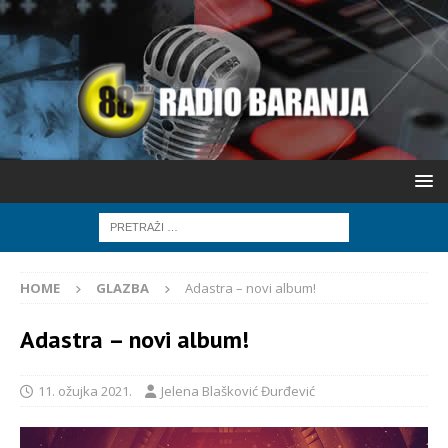
HOME
GLAZBA
Adastra – novi album!
Adastra – novi album!
11. ožujka 2021.
Jelena Blašković Đurđević