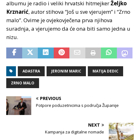
albumu je radio i veliki hrvatski hitmejker
Željko
Krznarić
, autor stihova “Još u sve vjerujem” i “Zrno
malo”. Ovime je ovjekovječena prva njihova
suradnja, a vjerujemo da će ona biti samo jedna u
nizu.
ADASTRA
JERONIM MARIC
MATIJA DEDIC
ZRNO MALO
PREVIOUS
Potpore poduzetnicima s područja Županije
NEXT
Kampanja za digitalne nomade