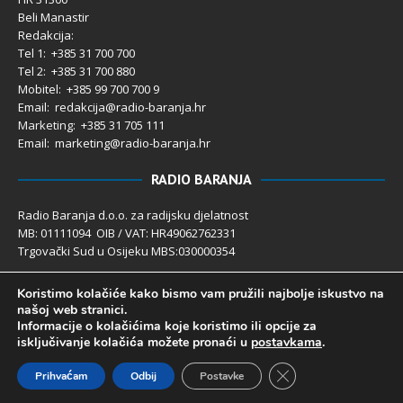
Beli Manastir
Redakcija:
Tel 1: +385 31 700 700
Tel 2: +385 31 700 880
Mobitel: +385 99 700 700 9
Email: redakcija@radio-baranja.hr
Marketing
: +385 31 705 111
Email: marketing@radio-baranja.hr
RADIO BARANJA
Radio Baranja d.o.o. za radijsku djelatnost
MB: 01111094 OIB / VAT: HR49062762331
Trgovački Sud u Osijeku MBS:030000354
Temeljni kapital 2.600,00 € uplaćen u cijelosti
Koristimo kolačiće kako bismo vam pružili najbolje iskustvo na
Poslovni račun PBZ: 2340009-1100121402
našoj web stranici.
IBAN: HR4123400091100121402
Informacije o kolačićima koje koristimo ili opcije za
Uprava društva: Ivanka Rusan
isključivanje kolačića možete pronaći u
postavkama
.
Close GDPR Cookie 
Prihvaćam
Odbij
Postavke
Radio Baranja 1992- 2025 ©