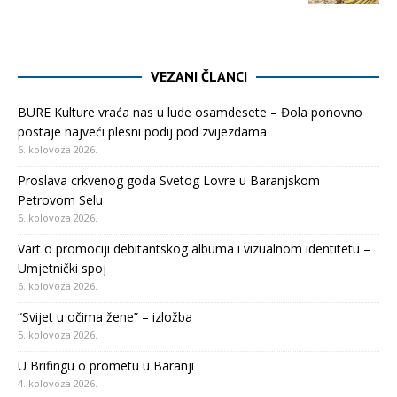
VEZANI ČLANCI
BURE Kulture vraća nas u lude osamdesete – Đola ponovno
postaje najveći plesni podij pod zvijezdama
6. kolovoza 2026.
Proslava crkvenog goda Svetog Lovre u Baranjskom
Petrovom Selu
6. kolovoza 2026.
Vart o promociji debitantskog albuma i vizualnom identitetu –
Umjetnički spoj
6. kolovoza 2026.
“Svijet u očima žene” – izložba
5. kolovoza 2026.
U Brifingu o prometu u Baranji
4. kolovoza 2026.