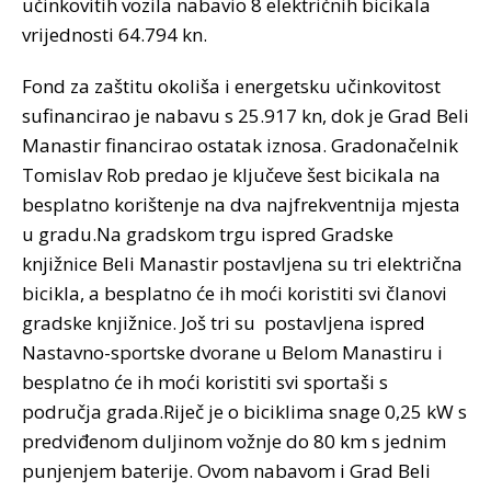
učinkovitih vozila nabavio 8 električnih bicikala
vrijednosti 64.794 kn.
Fond za zaštitu okoliša i energetsku učinkovitost
sufinancirao je nabavu s ‪25.917 kn, dok je Grad Beli
Manastir financirao ostatak iznosa. Gradonačelnik
Tomislav Rob predao je ključeve šest bicikala na
besplatno korištenje na dva najfrekventnija mjesta
u gradu.Na gradskom trgu ispred Gradske
knjižnice Beli Manastir postavljena su tri električna
bicikla, a besplatno će ih moći koristiti svi članovi
gradske knjižnice. Još tri su postavljena ispred
Nastavno-sportske dvorane u Belom Manastiru i
besplatno će ih moći koristiti svi sportaši s
područja grada.Riječ je o biciklima snage 0,25 kW s
predviđenom duljinom vožnje do 80 km s jednim
punjenjem baterije. Ovom nabavom i Grad Beli