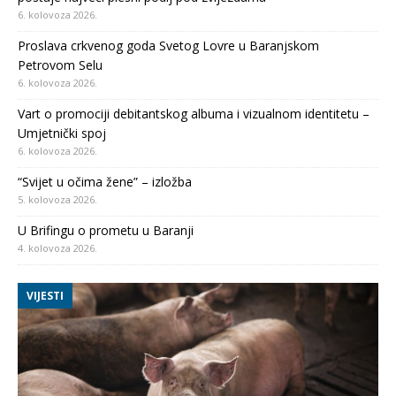
6. kolovoza 2026.
Proslava crkvenog goda Svetog Lovre u Baranjskom
Petrovom Selu
6. kolovoza 2026.
Vart o promociji debitantskog albuma i vizualnom identitetu –
Umjetnički spoj
6. kolovoza 2026.
“Svijet u očima žene” – izložba
5. kolovoza 2026.
U Brifingu o prometu u Baranji
4. kolovoza 2026.
VIJESTI