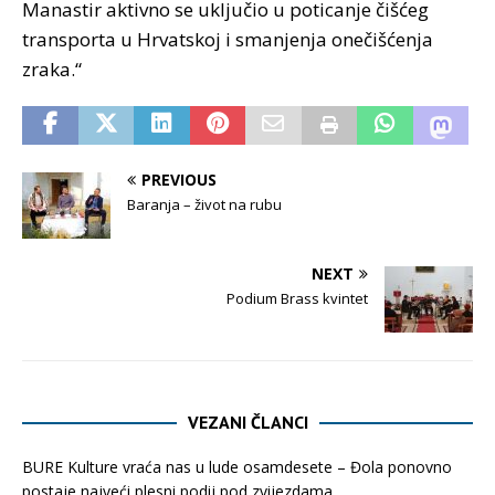
Manastir aktivno se uključio u poticanje čišćeg
transporta u Hrvatskoj i smanjenja onečišćenja
zraka.“
PREVIOUS
Baranja – život na rubu
NEXT
Podium Brass kvintet
VEZANI ČLANCI
BURE Kulture vraća nas u lude osamdesete – Đola ponovno
postaje najveći plesni podij pod zvijezdama