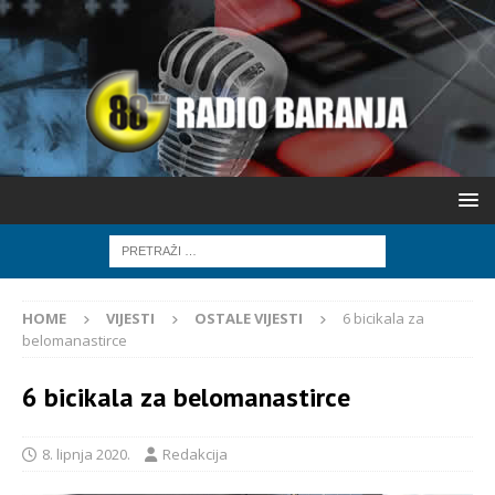
HOME
VIJESTI
OSTALE VIJESTI
6 bicikala za
belomanastirce
6 bicikala za belomanastirce
8. lipnja 2020.
Redakcija