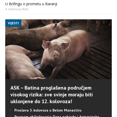
U Brifingu o prometu u Baranji
4. kolovoza 2026.
VIJESTI
ASK – Batina proglašena područjem
visokog rizika: sve svinje moraju biti
uklonjene do 12. kolovoza!
Proslava 5. kolovoza u Belom Manastiru
Program obilježavanja Dana pobjede i domovinske