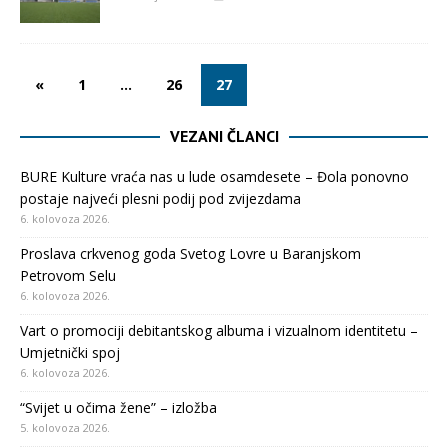
«
1
…
26
27
VEZANI ČLANCI
BURE Kulture vraća nas u lude osamdesete – Đola ponovno
postaje najveći plesni podij pod zvijezdama
6. kolovoza 2026.
Proslava crkvenog goda Svetog Lovre u Baranjskom
Petrovom Selu
6. kolovoza 2026.
Vart o promociji debitantskog albuma i vizualnom identitetu –
Umjetnički spoj
6. kolovoza 2026.
“Svijet u očima žene” – izložba
5. kolovoza 2026.