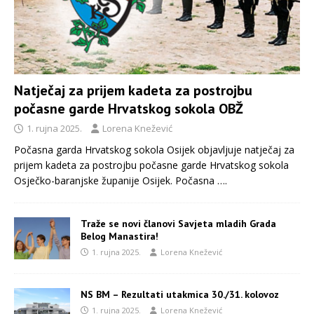
Natječaj za prijem kadeta za postrojbu
počasne garde Hrvatskog sokola OBŽ
1. rujna 2025.
Lorena Knežević
Počasna garda Hrvatskog sokola Osijek objavljuje natječaj za
prijem kadeta za postrojbu počasne garde Hrvatskog sokola
Osječko-baranjske županije Osijek. Počasna
….
Traže se novi članovi Savjeta mladih Grada
Belog Manastira!
1. rujna 2025.
Lorena Knežević
NS BM – Rezultati utakmica 30./31. kolovoz
1. rujna 2025.
Lorena Knežević