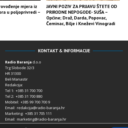
provođenje mjera iz
JAVNI POZIV ZA PRIJAVU ŠTETE OD
a u poljoprivredi –
PRIRODNE NEPOGODE- SUŠA –
Općine; Draž, Darda, Popovac,
Čeminac, Bilje i Kneževi Vinogradi
KONTAKT & INFORMACIJE
Radio Baranja
d.o.o
Trg Slobode 32/3
HR 31300
Beli Manastir
Redakcija:
Tel 1: +385 31 700 700
Tel 2: +385 31 700 880
Mobitel: +385 99 700 700 9
Email: redakcija@radio-baranja.hr
Marketing
: +385 31 705 111
Email: marketing@radio-baranja.hr