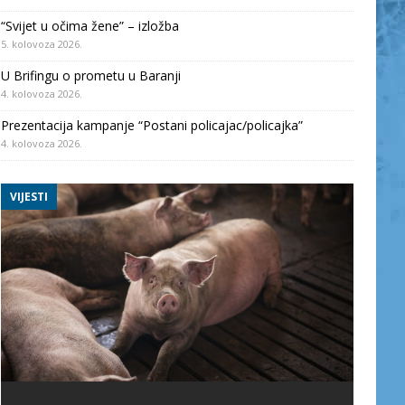
“Svijet u očima žene” – izložba
5. kolovoza 2026.
U Brifingu o prometu u Baranji
4. kolovoza 2026.
Prezentacija kampanje “Postani policajac/policajka”
4. kolovoza 2026.
VIJESTI