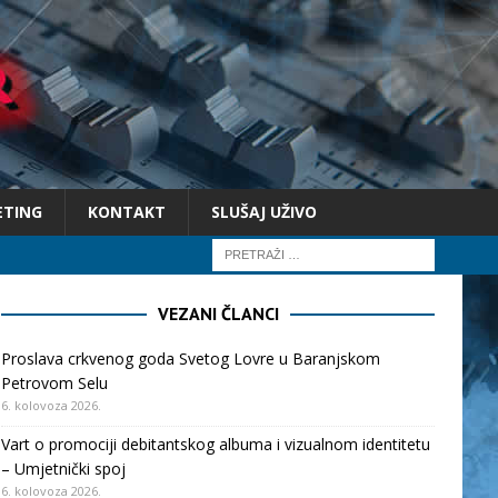
ETING
KONTAKT
SLUŠAJ UŽIVO
VEZANI ČLANCI
Proslava crkvenog goda Svetog Lovre u Baranjskom
Petrovom Selu
6. kolovoza 2026.
Vart o promociji debitantskog albuma i vizualnom identitetu
– Umjetnički spoj
6. kolovoza 2026.