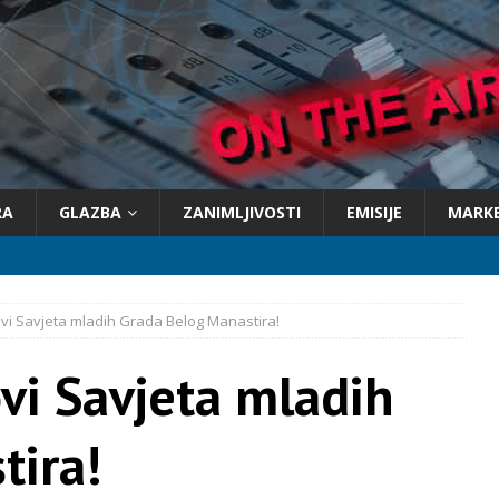
RA
GLAZBA
ZANIMLJIVOSTI
EMISIJE
MARK
ovi Savjeta mladih Grada Belog Manastira!
ovi Savjeta mladih
tira!