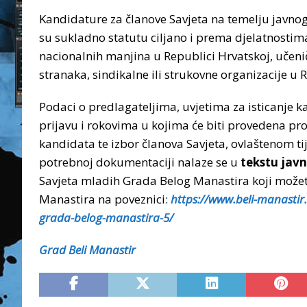
Kandidature za članove Savjeta na temelju javnog
su sukladno statutu ciljano i prema djelatnostim
nacionalnih manjina u Republici Hrvatskoj, učenič
stranaka, sindikalne ili strukovne organizacije u
Podaci o predlagateljima, uvjetima za isticanje 
prijavu i rokovima u kojima će biti provedena pro
kandidata te izbor članova Savjeta, ovlaštenom t
potrebnoj dokumentaciji nalaze se u
tekstu jav
Savjeta mladih Grada Belog Manastira koji možet
Manastira na poveznici:
https://www.beli-manastir.
grada-belog-manastira-5/
Grad Beli Manastir