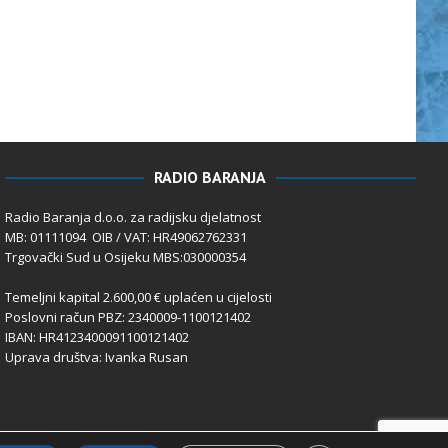
RADIO BARANJA
Radio Baranja d.o.o. za radijsku djelatnost
MB: 01111094 OIB / VAT: HR49062762331
Trgovački Sud u Osijeku MBS:030000354
Temeljni kapital 2.600,00 € uplaćen u cijelosti
Poslovni račun PBZ: 2340009-1100121402
IBAN: HR4123400091100121402
Uprava društva: Ivanka Rusan