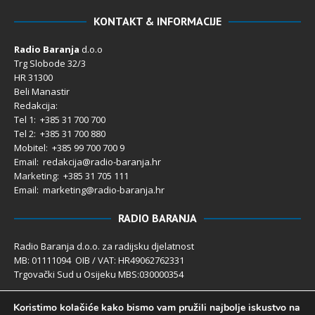
KONTAKT & INFORMACIJE
Radio Baranja
d.o.o
Trg Slobode 32/3
HR 31300
Beli Manastir
Redakcija:
Tel 1: +385 31 700 700
Tel 2: +385 31 700 880
Mobitel: +385 99 700 700 9
Email: redakcija@radio-baranja.hr
Marketing
: +385 31 705 111
Email: marketing@radio-baranja.hr
RADIO BARANJA
Radio Baranja d.o.o. za radijsku djelatnost
MB: 01111094 OIB / VAT: HR49062762331
Trgovački Sud u Osijeku MBS:030000354
Temeljni kapital 2.600,00 € uplaćen u cijelosti
Koristimo kolačiće kako bismo vam pružili najbolje iskustvo na