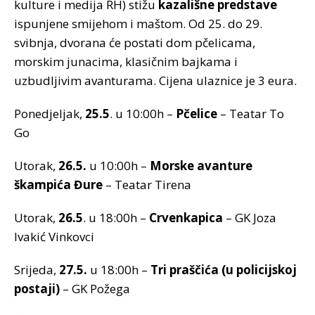
kulture i medija RH) stižu
kazališne predstave
ispunjene smijehom i maštom. Od 25. do 29.
svibnja, dvorana će postati dom pčelicama,
morskim junacima, klasičnim bajkama i
uzbudljivim avanturama. Cijena ulaznice je 3 eura.
Ponedjeljak,
25.5
. u 10:00h –
Pčelice
– Teatar To
Go
Utorak,
26.5.
u 10:00h –
Morske avanture
škampića Đure
– Teatar Tirena
Utorak,
26.5
. u 18:00h –
Crvenkapica
– GK Joza
Ivakić Vinkovci
Srijeda,
27.5.
u 18:00h –
Tri praščića (u policijskoj
postaji)
– GK Požega