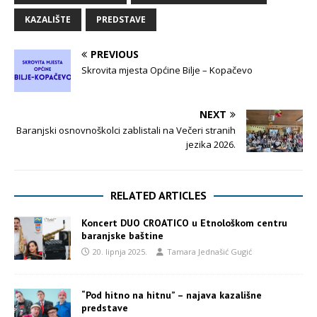
KAZALIŠTE
PREDSTAVE
PREVIOUS
Skrovita mjesta Općine Bilje – Kopačevo
NEXT
Baranjski osnovnoškolci zablistali na Večeri stranih
jezika 2026.
RELATED ARTICLES
Koncert DUO CROATICO u Etnološkom centru
baranjske baštine
20. lipnja 2025.
Tamara Jednašić Gugić
“Pod hitno na hitnu” – najava kazališne
predstave