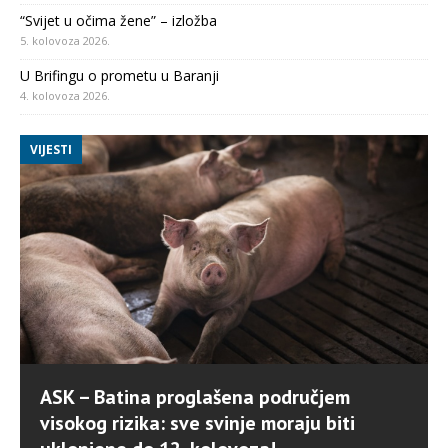
“Svijet u očima žene” – izložba
5. kolovoza 2026.
U Brifingu o prometu u Baranji
4. kolovoza 2026.
VIJESTI
ASK – Batina proglašena područjem
visokog rizika: sve svinje moraju biti