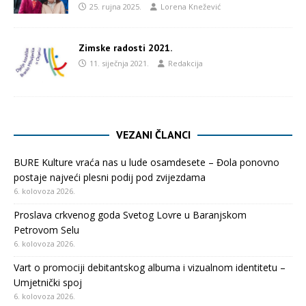
25. rujna 2025.
Lorena Knežević
Zimske radosti 2021.
11. siječnja 2021.
Redakcija
VEZANI ČLANCI
BURE Kulture vraća nas u lude osamdesete – Đola ponovno
postaje najveći plesni podij pod zvijezdama
6. kolovoza 2026.
Proslava crkvenog goda Svetog Lovre u Baranjskom
Petrovom Selu
6. kolovoza 2026.
Vart o promociji debitantskog albuma i vizualnom identitetu –
Umjetnički spoj
6. kolovoza 2026.