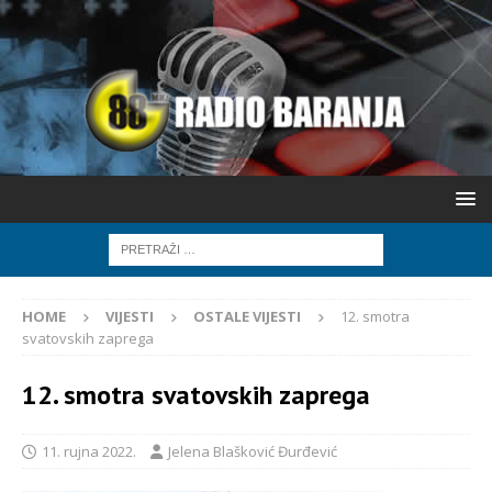
HOME
VIJESTI
OSTALE VIJESTI
12. smotra
svatovskih zaprega
12. smotra svatovskih zaprega
11. rujna 2022.
Jelena Blašković Đurđević