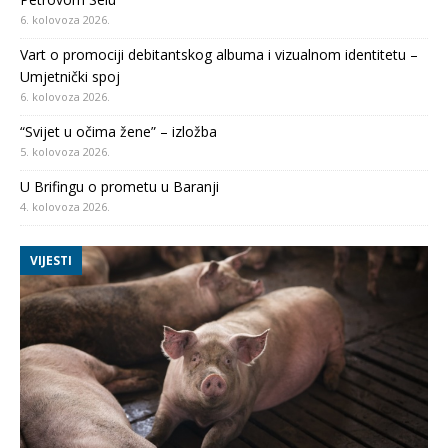
6. kolovoza 2026.
Vart o promociji debitantskog albuma i vizualnom identitetu –
Umjetnički spoj
6. kolovoza 2026.
“Svijet u očima žene” – izložba
5. kolovoza 2026.
U Brifingu o prometu u Baranji
4. kolovoza 2026.
VIJESTI