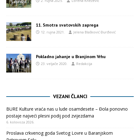
2. rujna 2025.
Lorena Knežević
11. Smotra svatovskih zaprega
12. rujna 2021.
Jelena Blašković Đurđević
Pokladno jahanje u Branjinom Vrhu
23. veljače 2020.
Redakcija
VEZANI ČLANCI
BURE Kulture vraća nas u lude osamdesete – Đola ponovno
postaje najveći plesni podij pod zvijezdama
6. kolovoza 2026.
Proslava crkvenog goda Svetog Lovre u Baranjskom
Petrovom Selu