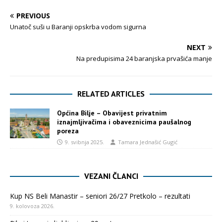
PREVIOUS
Unatoč suši u Baranji opskrba vodom sigurna
NEXT
Na predupisima 24 baranjska prvašića manje
RELATED ARTICLES
Općina Bilje – Obavijest privatnim
iznajmljivačima i obaveznicima paušalnog
poreza
9. svibnja 2025.
Tamara Jednašić Gugić
VEZANI ČLANCI
Kup NS Beli Manastir – seniori 26/27 Pretkolo – rezultati
9. kolovoza 2026.