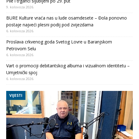
Pile i trganci sljubljeni po 29. put
9. kolovoza 2026.
BURE Kulture vraća nas u lude osamdesete – Đola ponovno
postaje najveći plesni podij pod zvijezdama
6. kolovoza 2026.
Proslava crkvenog goda Svetog Lovre u Baranjskom
Petrovom Selu
6. kolovoza 2026.
Vart o promociji debitantskog albuma i vizualnom identitetu –
Umjetnički spoj
6. kolovoza 2026.
VIJESTI