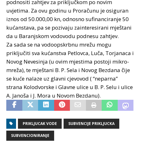
podnositi zahtjev za priključkom po novim
uvjetima. Za ovu godinu u Proračunu je osiguran
iznos od 50.000,00 kn, odnosno sufinanciranje 50
kućanstava, pa se pozivaju zainteresirani mještani
da u Baranjskom vodovodu podnesu zahtjev.
Za sada se na vodoopskrbnu mrežu mogu
priključiti sva kućanstva Petlovca, Luča, Torjanaca i
Novog Nevesinja (u ovim mjestima postoji mikro-
mreža), te mještani B. P. Sela i Novog Bezdana čije
se kuće nalaze uz glavni cjevovod ( “neparna”
strana Kolodvorske i Glavne ulice u B. P. Selu i ulice
A. Janoša i J. Mora u Novom Bezdanu).
PRIKLJUCAK VODE
SUBVENCIJE PRIKLJUCKA
SUBVENCIONIRANJE