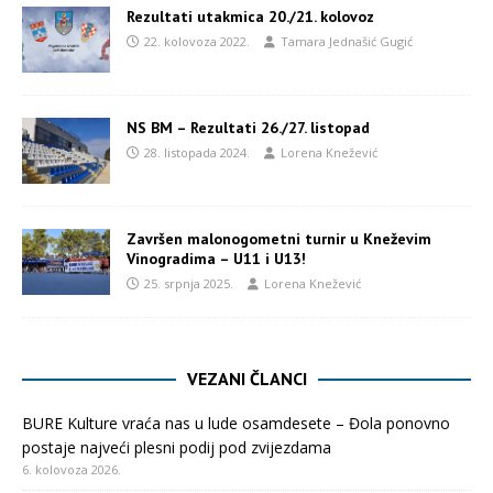
Rezultati utakmica 20./21. kolovoz
22. kolovoza 2022.
Tamara Jednašić Gugić
NS BM – Rezultati 26./27. listopad
28. listopada 2024.
Lorena Knežević
Završen malonogometni turnir u Kneževim
Vinogradima – U11 i U13!
25. srpnja 2025.
Lorena Knežević
VEZANI ČLANCI
BURE Kulture vraća nas u lude osamdesete – Đola ponovno
postaje najveći plesni podij pod zvijezdama
6. kolovoza 2026.