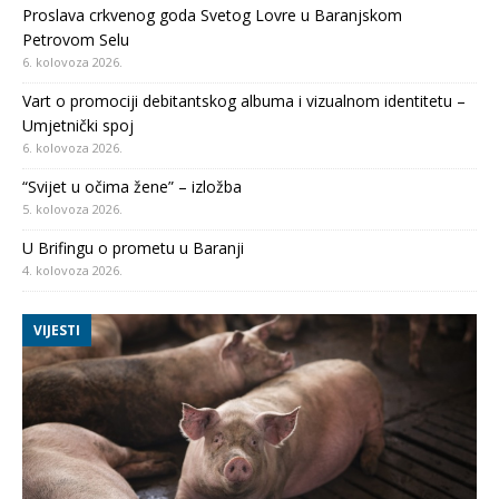
Proslava crkvenog goda Svetog Lovre u Baranjskom
Petrovom Selu
6. kolovoza 2026.
Vart o promociji debitantskog albuma i vizualnom identitetu –
Umjetnički spoj
6. kolovoza 2026.
“Svijet u očima žene” – izložba
5. kolovoza 2026.
U Brifingu o prometu u Baranji
4. kolovoza 2026.
VIJESTI