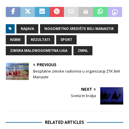
NAJAVA
NOGOMETNO SREDIŠTE BELI MANASTIR
NSBM
REZULTATI
SPORT
ZIMSKA MALONOGOMETNA LIGA
ZMNL
PREVIOUS
Besplatne zimske radionice u organizaciji ZTK Beli
Manastir
NEXT
Sveta tri kralja
RELATED ARTICLES