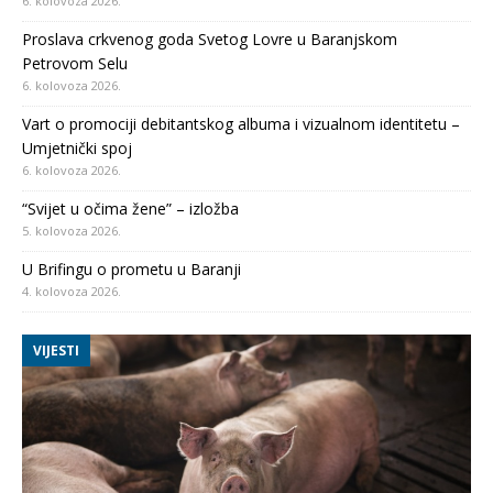
6. kolovoza 2026.
Proslava crkvenog goda Svetog Lovre u Baranjskom
Petrovom Selu
6. kolovoza 2026.
Vart o promociji debitantskog albuma i vizualnom identitetu –
Umjetnički spoj
6. kolovoza 2026.
“Svijet u očima žene” – izložba
5. kolovoza 2026.
U Brifingu o prometu u Baranji
4. kolovoza 2026.
VIJESTI