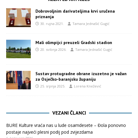
Dobrovoljnim darivateljima krvi uručena
priznanja
30. rujna 2021.
Tamara Jednašić Gugić
Mali olimpijci preuzeli Gradski stadion
20. svibnja 2026.
Tamara Jednašić Gugić
Sustav protugradne obrane izuzetno je važan
za Osječko-baranjsku županiju
25. srpnja 2025.
Lorena Knežević
VEZANI ČLANCI
BURE Kulture vraća nas u lude osamdesete – Đola ponovno
postaje najveći plesni podij pod zvijezdama