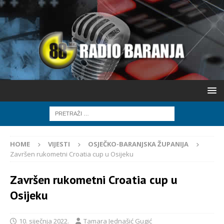
HOME
VIJESTI
OSJEČKO-BARANJSKA ŽUPANIJA
Završen rukometni Croatia cup u Osijeku
Završen rukometni Croatia cup u
Osijeku
10. siječnja 2022.
Tamara Jednašić Gugić