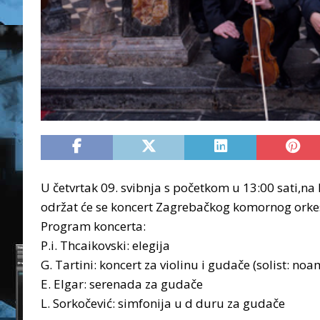
U četvrtak 09. svibnja s početkom u 13:00 sati,n
održat će se koncert Zagrebačkog komornog orke
Program koncerta:
P.i. Thcaikovski: elegija
G. Tartini: koncert za violinu i gudače (solist: noa
E. Elgar: serenada za gudače
L. Sorkočević: simfonija u d duru za gudače