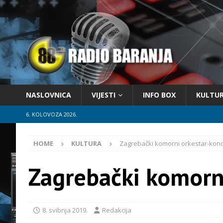
NASLOVNICA
VIJESTI
INFO BOX
KULTU
6. KOLOVOZA 2026.
HOME
KULTURA
Zagrebački komorni orkestar-konc
Zagrebački komorn
8. svibnja 2019.
Redakcija