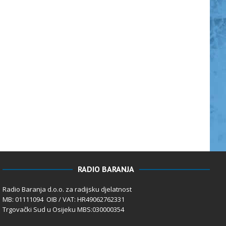
RADIO BARANJA
Radio Baranja d.o.o. za radijsku djelatnost
MB: 01111094 OIB / VAT: HR49062762331
Trgovački Sud u Osijeku MBS:030000354