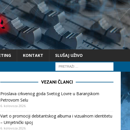
ETING
KONTAKT
SLUŠAJ UŽIVO
VEZANI ČLANCI
Proslava crkvenog goda Svetog Lovre u Baranjskom
Petrovom Selu
6. kolovoza 2026.
Vart o promociji debitantskog albuma i vizualnom identitetu
– Umjetnički spoj
6. kolovoza 2026.