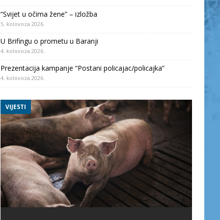
“Svijet u očima žene” – izložba
5. kolovoza 2026.
U Brifingu o prometu u Baranji
4. kolovoza 2026.
Prezentacija kampanje “Postani policajac/policajka”
4. kolovoza 2026.
VIJESTI