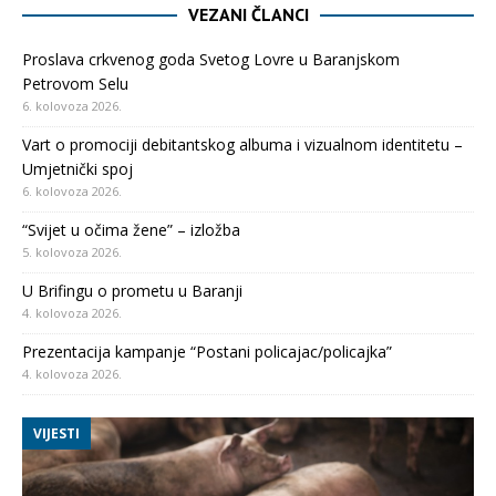
VEZANI ČLANCI
Proslava crkvenog goda Svetog Lovre u Baranjskom
Petrovom Selu
6. kolovoza 2026.
Vart o promociji debitantskog albuma i vizualnom identitetu –
Umjetnički spoj
6. kolovoza 2026.
“Svijet u očima žene” – izložba
5. kolovoza 2026.
U Brifingu o prometu u Baranji
4. kolovoza 2026.
Prezentacija kampanje “Postani policajac/policajka”
4. kolovoza 2026.
VIJESTI