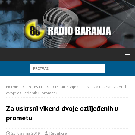
HOME
VIJESTI
OSTALE VIJESTI
Za uskrsni vikend
dvoje ozlijeđenih u prometu
Za uskrsni vikend dvoje ozlijeđenih u
prometu
23. travnja 2019.
Redakcija