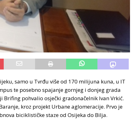
sijeku, samo u Tvrđu više od 170 milijuna kuna, u IT
kampus te posebno spajanje gornjeg i donjeg grada
ji Brifing pohvalio osječki gradonačelnik Ivan Vrkić.
 Baranje, kroz projekt Urbane aglomeracije.
Prvo je
bnova biciklističke staze od Osijeka do Bilja.