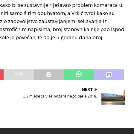
a kako bi se sustavnije riješavao problem komaraca u
raniti samo širim obuhvatom, a Vrkić tvrdi kako su
azio zadovoljstvo zaustavljanjem iseljavanja iz
tastrofičnim napisima, broj stanovnika nije pao ispod
kole je povećan, te da je u godinu dana broj
NEXT
U 3 mjeseca više požara nego cijele 2018.