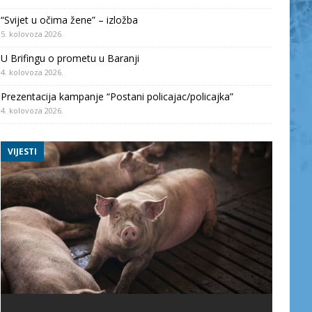
“Svijet u očima žene” – izložba
5. kolovoza 2026.
U Brifingu o prometu u Baranji
4. kolovoza 2026.
Prezentacija kampanje “Postani policajac/policajka”
4. kolovoza 2026.
VIJESTI