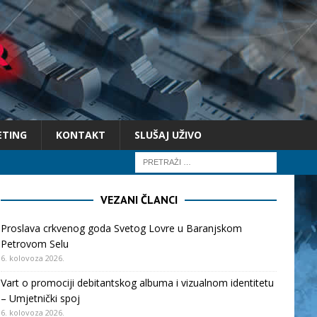
ETING
KONTAKT
SLUŠAJ UŽIVO
VEZANI ČLANCI
Proslava crkvenog goda Svetog Lovre u Baranjskom
Petrovom Selu
6. kolovoza 2026.
Vart o promociji debitantskog albuma i vizualnom identitetu
– Umjetnički spoj
6. kolovoza 2026.