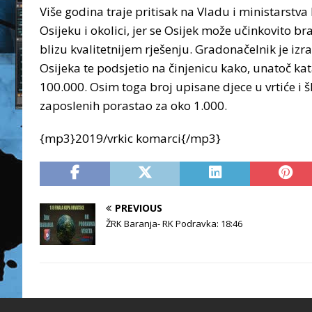
Više godina traje pritisak na Vladu i ministarstv
Osijeku i okolici, jer se Osijek može učinkovito b
blizu kvalitetnijem rješenju. Gradonačelnik je izr
Osijeka te podsjetio na činjenicu kako, unatoč ka
100.000. Osim toga broj upisane djece u vrtiće i š
zaposlenih porastao za oko 1.000.
{mp3}2019/vrkic komarci{/mp3}
PREVIOUS
ŽRK Baranja- RK Podravka: 18:46