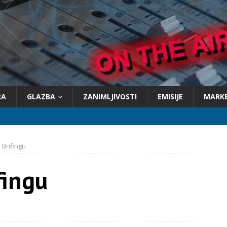
RA
GLAZBA
ZANIMLJIVOSTI
EMISIJE
MARK
 Brifingu
fingu