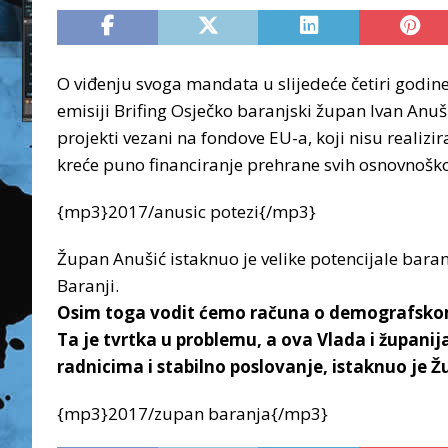
O viđenju svoga mandata u slijedeće četiri godi
emisiji Brifing Osječko baranjski župan Ivan Anuši
projekti vezani na fondove EU-a, koji nisu realizir
kreće puno financiranje prehrane svih osnovnoškol
{mp3}2017/anusic potezi{/mp3}
Župan Anušić istaknuo je velike potencijale baranj
Baranji.
Osim toga vodit ćemo računa o demografskom 
Ta je tvrtka u problemu, a ova Vlada i župani
radnicima i stabilno poslovanje, istaknuo je Ž
{mp3}2017/zupan baranja{/mp3}