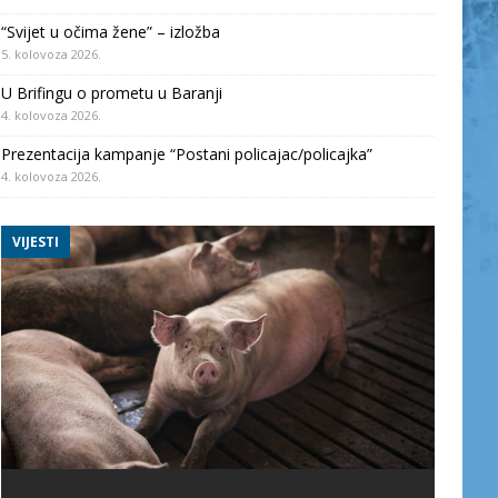
“Svijet u očima žene” – izložba
5. kolovoza 2026.
U Brifingu o prometu u Baranji
4. kolovoza 2026.
Prezentacija kampanje “Postani policajac/policajka”
4. kolovoza 2026.
VIJESTI