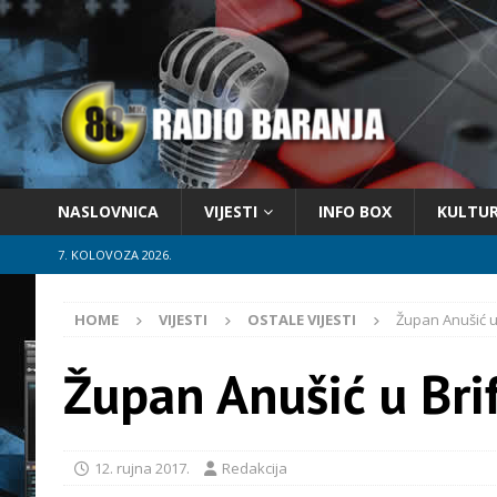
NASLOVNICA
VIJESTI
INFO BOX
KULTU
7. KOLOVOZA 2026.
HOME
VIJESTI
OSTALE VIJESTI
Župan Anušić u
Župan Anušić u Bri
12. rujna 2017.
Redakcija