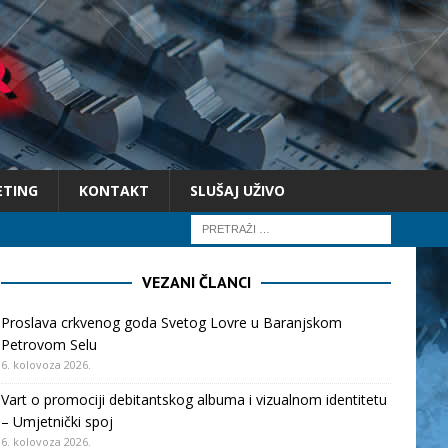
ETING
KONTAKT
SLUŠAJ UŽIVO
VEZANI ČLANCI
Proslava crkvenog goda Svetog Lovre u Baranjskom
Petrovom Selu
6. kolovoza 2026.
Vart o promociji debitantskog albuma i vizualnom identitetu
– Umjetnički spoj
6. kolovoza 2026.