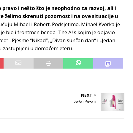
o pravo i nešto što je neophodno za razvoj, ali i
e želimo skrenuti pozornost i na ove situacije u
ručuju Mihael i Robert. Podsjetimo, Mihael Kvorka je
a je bio i frontmen benda The A! s kojim je objavio
eo“ . Pjesme “Nikad”, „Divan sunčan dan“ i „Jedan
su zastupljeni u domaćem eteru.
NEXT
Zaželi faza II