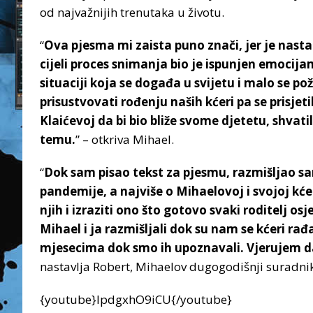
od najvažnijih trenutaka u životu.
“
Ova pjesma mi zaista puno znači, jer je nast
cijeli proces snimanja bio je ispunjen emocijama
situaciji koja se događa u svijetu i malo se p
prisustvovati rođenju naših kćeri pa se prisjeti
Klaićevoj da bi bio bliže svome djetetu, shvati
temu.
” – otkriva Mihael.
“
Dok sam pisao tekst za pjesmu, razmišljao sam
pandemije, a najviše o Mihaelovoj i svojoj kće
njih i izraziti ono što gotovo svaki roditelj 
Mihael i ja razmišljali dok su nam se kćeri rađ
mjesecima dok smo ih upoznavali. Vjerujem d
nastavlja Robert, Mihaelov dugogodišnji suradnik
{youtube}IpdgxhO9iCU{/youtube}