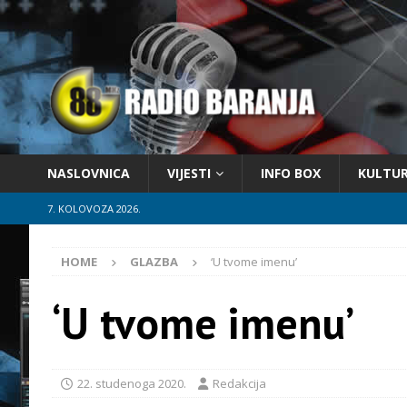
NASLOVNICA
VIJESTI
INFO BOX
KULTU
7. KOLOVOZA 2026.
HOME
GLAZBA
‘U tvome imenu’
‘U tvome imenu’
22. studenoga 2020.
Redakcija