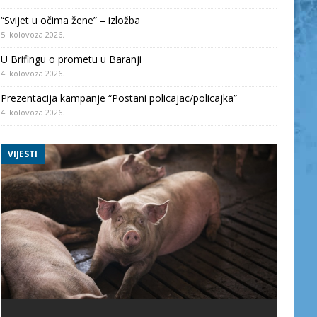
“Svijet u očima žene” – izložba
5. kolovoza 2026.
U Brifingu o prometu u Baranji
4. kolovoza 2026.
Prezentacija kampanje “Postani policajac/policajka”
4. kolovoza 2026.
VIJESTI