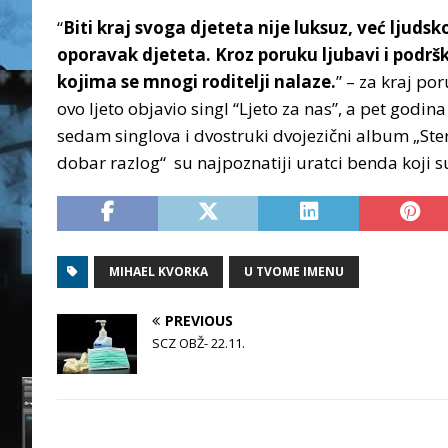
“
Biti kraj svoga djeteta nije luksuz, već ljudsk
oporavak djeteta. Kroz poruku ljubavi i podršk
kojima se mnogi roditelji nalaze.
” – za kraj po
ovo ljeto objavio singl “Ljeto za nas”, a pet godin
sedam singlova i dvostruki dvojezični album „Ster
dobar razlog“ su najpoznatiji uratci benda koji 
MIHAEL KVORKA
U TVOME IMENU
PREVIOUS
SCZ OBŽ- 22.11.