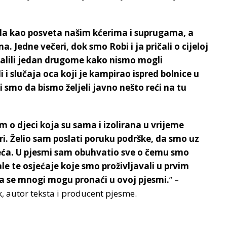
ala kao posveta našim kćerima i suprugama, a
. Jedne večeri, dok smo Robi i ja pričali o cijeloj
ožalili jedan drugome kako nismo mogli
li i slučaja oca koji je kampirao ispred bolnice u
li smo da bismo željeli javno nešto reći na tu
 o djeci koja su sama i izolirana u vrijeme
ri. Želio sam poslati poruku podrške, da smo uz
osjeća. U pjesmi sam obuhvatio sve o čemu smo
ale te osjećaje koje smo proživljavali u prvim
a se mnogi mogu pronaći u ovoj pjesmi.
” –
, autor teksta i producent pjesme.