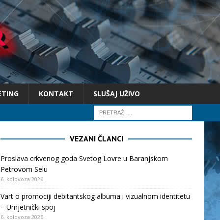
ETING
KONTAKT
SLUŠAJ UŽIVO
VEZANI ČLANCI
Proslava crkvenog goda Svetog Lovre u Baranjskom
Petrovom Selu
6. kolovoza 2026.
Vart o promociji debitantskog albuma i vizualnom identitetu
– Umjetnički spoj
6. kolovoza 2026.