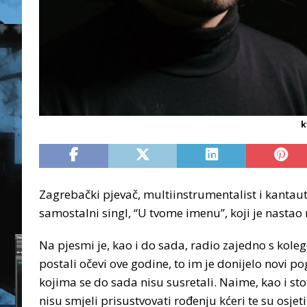
k
Zagrebački pjevač, multiinstrumentalist i kantaut
samostalni singl, “U tvome imenu”, koji je nastao
Na pjesmi je, kao i do sada, radio zajedno s ko
postali očevi ove godine, to im je donijelo novi pog
kojima se do sada nisu susretali. Naime, kao i st
nisu smjeli prisustvovati rođenju kćeri te su osjet