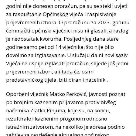
godini nije donesen proračun, pa su se stekli uvjeti
za raspuštanje Općinskog vijeća i raspisivanje
prijevremenih izbora. O proračunu za 2023. godinu
čeminački općinski vijećnici nisu ni glasali, a razlog
je nedostatak kvoruma. Posljednjeg dana stare
godine samo pet od 14 vijećnika, što nije bilo
dovoljno za izglasavanje. U slučaju da ni novi saziv
Vijeća ne uspije izglasati proračun, slijede još jedni
prijevremeni izbori, ali tada će, osim
predstavničkog tijela, biti biran i načelnik .
Oporbeni vijećnik Matko Perković, javnosti poznat
po brojnim kaznenim prijavama protiv bivšeg
načelnika Zlatka Pinjuha, koje su, na koncu,
rezultirale i kaznenim progonom odnosno
istražnim zatvorom, na nekoliko je adresa podnio
zahtjev za razrješenje aktualnog općinskog