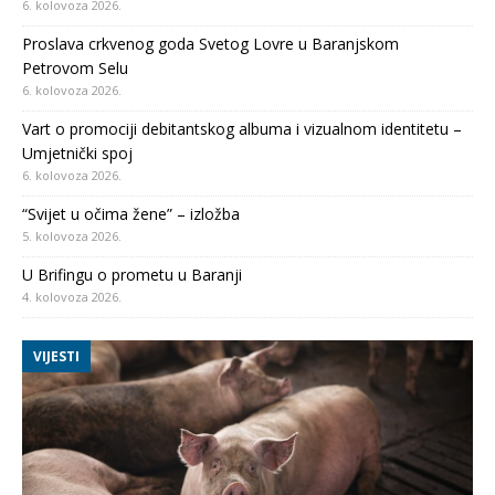
6. kolovoza 2026.
Proslava crkvenog goda Svetog Lovre u Baranjskom
Petrovom Selu
6. kolovoza 2026.
Vart o promociji debitantskog albuma i vizualnom identitetu –
Umjetnički spoj
6. kolovoza 2026.
“Svijet u očima žene” – izložba
5. kolovoza 2026.
U Brifingu o prometu u Baranji
4. kolovoza 2026.
VIJESTI