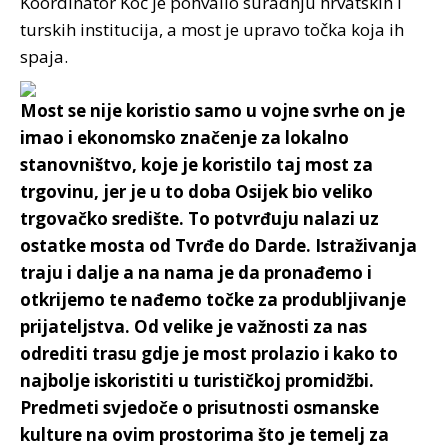
Koordinator Koč je pohvalio suradnju hrvatskih i
turskih institucija, a most je upravo točka koja ih
spaja.
Most se nije koristio samo u vojne svrhe on je
imao i ekonomsko značenje za lokalno
stanovništvo, koje je koristilo taj most za
trgovinu, jer je u to doba Osijek bio veliko
trgovačko središte. To potvrđuju nalazi uz
ostatke mosta od Tvrđe do Darde. Istraživanja
traju i dalje a na nama je da pronađemo i
otkrijemo te nađemo točke za produbljivanje
prijateljstva. Od velike je važnosti za nas
odrediti trasu gdje je most prolazio i kako to
najbolje iskoristiti u turističkoj promidžbi.
Predmeti svjedoče o prisutnosti osmanske
kulture na ovim prostorima što je temelj za