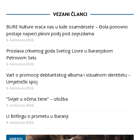
VEZANI ČLANCI
BURE Kulture vraća nas u lude osamdesete – Đola ponovno
postaje najveći plesni podij pod zvijezdama
6. kolovoza 2026.
Proslava crkvenog goda Svetog Lovre u Baranjskom
Petrovom Selu
6. kolovoza 2026.
Vart o promociji debitantskog albuma i vizualnom identitetu –
Umjetnički spoj
6. kolovoza 2026.
“Svijet u očima žene” – izložba
5. kolovoza 2026.
U Brifingu o prometu u Baranji
4. kolovoza 2026.
VIJESTI