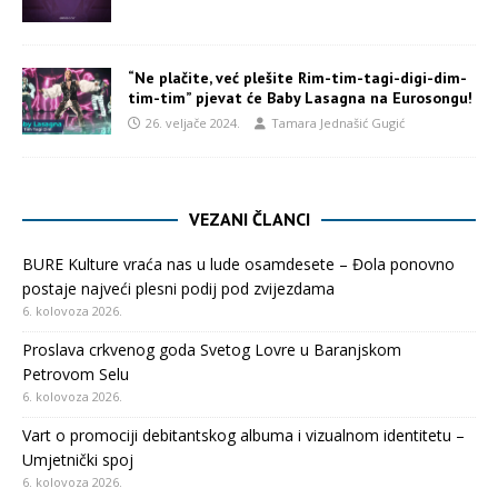
“Ne plačite, već plešite Rim-tim-tagi-digi-dim-
tim-tim” pjevat će Baby Lasagna na Eurosongu!
26. veljače 2024.
Tamara Jednašić Gugić
VEZANI ČLANCI
BURE Kulture vraća nas u lude osamdesete – Đola ponovno
postaje najveći plesni podij pod zvijezdama
6. kolovoza 2026.
Proslava crkvenog goda Svetog Lovre u Baranjskom
Petrovom Selu
6. kolovoza 2026.
Vart o promociji debitantskog albuma i vizualnom identitetu –
Umjetnički spoj
6. kolovoza 2026.