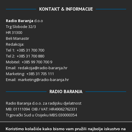
KONTAKT & INFORMACIJE
Radio Baranja
d.o.o
Trg Slobode 32/3
HR 31300
Beli Manastir
Redakcija:
Tel 1: +385 31 700 700
Tel 2: +385 31 700 880
Mobitel: +385 99 700 700 9
Email: redakcija@radio-baranja.hr
Marketing
: +385 31 705 111
Email: marketing@radio-baranja.hr
RADIO BARANJA
Radio Baranja d.o.o. za radijsku djelatnost
MB: 01111094 OIB / VAT: HR49062762331
Trgovački Sud u Osijeku MBS:030000354
Temeljni kapital 2.600,00 € uplaćen u cijelosti
Koristimo kolačiće kako bismo vam pružili najbolje iskustvo na