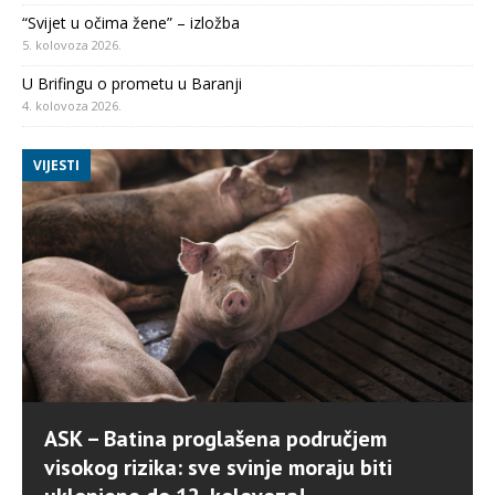
“Svijet u očima žene” – izložba
5. kolovoza 2026.
U Brifingu o prometu u Baranji
4. kolovoza 2026.
VIJESTI
ASK – Batina proglašena područjem
visokog rizika: sve svinje moraju biti