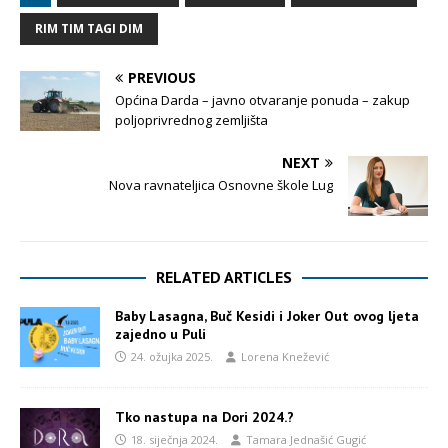
RIM TIM TAGI DIM
PREVIOUS
Općina Darda – javno otvaranje ponuda – zakup
poljoprivrednog zemljišta
NEXT
Nova ravnateljica Osnovne škole Lug
RELATED ARTICLES
Baby Lasagna, Buč Kesidi i Joker Out ovog ljeta
zajedno u Puli
24. ožujka 2025.
Lorena Knežević
Tko nastupa na Dori 2024.?
18. siječnja 2024.
Tamara Jednašić Gugić