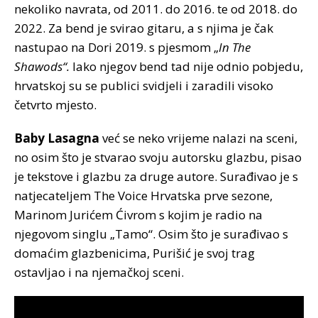
nekoliko navrata, od 2011. do 2016. te od 2018. do
2022. Za bend je svirao gitaru, a s njima je čak
nastupao na Dori 2019. s pjesmom „
In The
Shawods“.
Iako njegov bend tad nije odnio pobjedu,
hrvatskoj su se publici svidjeli i zaradili visoko
četvrto mjesto.
Baby Lasagna
već se neko vrijeme nalazi na sceni,
no osim što je stvarao svoju autorsku glazbu, pisao
je tekstove i glazbu za druge autore. Surađivao je s
natjecateljem The Voice Hrvatska prve sezone,
Marinom Jurićem Ćivrom s kojim je radio na
njegovom singlu „Tamo“. Osim što je surađivao s
domaćim glazbenicima, Purišić je svoj trag
ostavljao i na njemačkoj sceni.