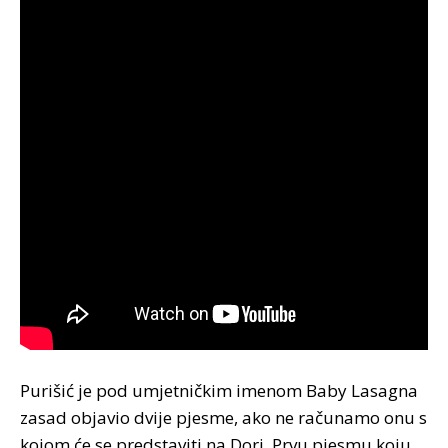
Purišić je pod umjetničkim imenom Baby Lasagna
zasad objavio dvije pjesme, ako ne računamo onu s
kojom će se predstaviti na Dori. Prvu pjesmu koju